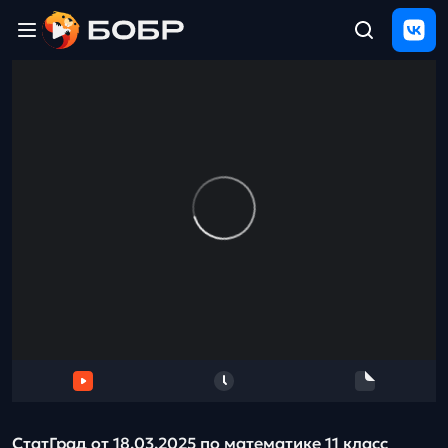
Главная
ЩЕЛЧОК
2026
Полезные
материалы
Проверка
сочинений
Тех
поддержка
Результаты
и
отзыв
СтатГрад от 18.03.2025 по математике 11 класс