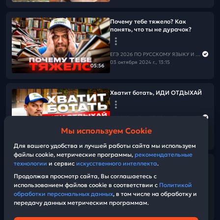
Почему тебе тяжело? Как
понять, что ты не дурачок?
ЕГЭ 2026 ПО РУССКОМУ ЯЗЫКУ И МАТЕМАТИКЕ
03 октября 2024 г., 13:15
05:56
Хватит ботать, ИДИ ОТДЫХАЙ
ЕГЭ 2026 ПО РУССКОМУ ЯЗЫКУ И МАТЕМАТИКЕ
03 октября 2024 г., 13:00
Мы используем Cookie
05:55
Для вашего удобства и лучшей работы сайта мы используем
файлы cookie, метрические программы,
рекомендательные
технологии
и сервис
искусственного интеллекта
.
Видео-конспект | Вебинар 3 |
Подобие треугольников |
Продолжая просмотр сайта, Вы соглашаетесь с
Теорема Менелая
использованием файлов cookie в соответствии с
Политикой
обработки персональных данных
, в том числе на обработку и
передачу данных метрическим программам.
ЕГЭ 2026 ПО РУССКОМУ ЯЗЫКУ И МАТЕМАТИКЕ
15:35
02 октября 2024 г., 15:00