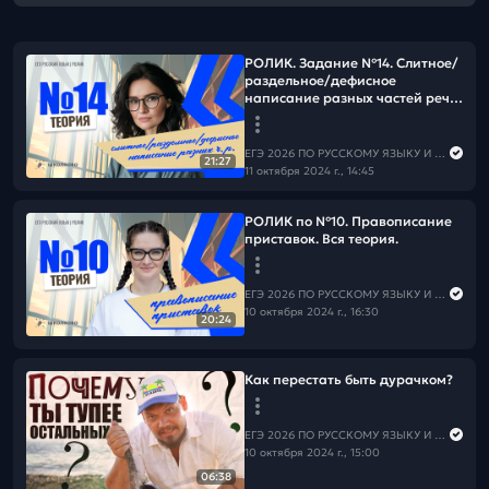
РОЛИК. Задание №14. Слитное/
раздельное/дефисное
написание разных частей речи.
Теория.
ЕГЭ 2026 ПО РУССКОМУ ЯЗЫКУ И МАТЕМАТИКЕ
21:27
11 октября 2024 г., 14:45
РОЛИК по №10. Правописание
приставок. Вся теория.
ЕГЭ 2026 ПО РУССКОМУ ЯЗЫКУ И МАТЕМАТИКЕ
10 октября 2024 г., 16:30
20:24
Как перестать быть дурачком?
ЕГЭ 2026 ПО РУССКОМУ ЯЗЫКУ И МАТЕМАТИКЕ
10 октября 2024 г., 15:00
06:38