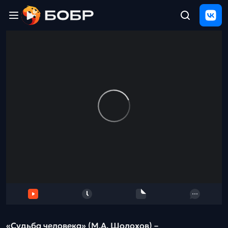
Главная
ЩЕЛЧОК
2026
Полезные
материалы
Проверка
сочинений
Тех
поддержка
Результаты
и
отзыв
«Судьба человека» (М.А. Шолохов) –