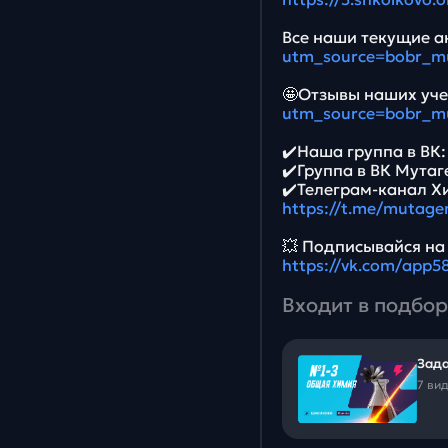
Все наши текущие ак
utm_source=bobr_m
🤩Отзывы наших уче
utm_source=bobr_m
✔️Наша группа в ВК
✔️Группа в ВК Мутаг
✔️Телеграм-канал Х
https://t.me/mutage
💥 Подписывайся на
https://vk.com/app
Входит в подбор
Зада
7 ви