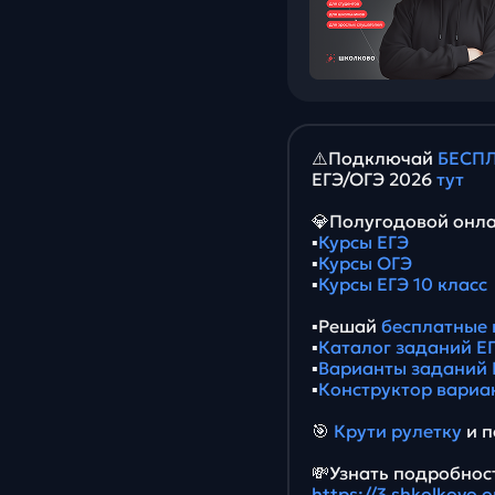
⚠️Подключай
БЕСПЛ
ЕГЭ/ОГЭ 2026
тут
💎Полугодовой онла
▪️
Курсы ЕГЭ
▪️
Курсы ОГЭ
▪️
Курсы ЕГЭ 10 класс
▪️Решай
бесплатные 
▪️
Каталог заданий ЕГ
▪️
Варианты заданий 
▪️
Конструктор вариа
🎯
Крути рулетку
и п
💸Узнать подробност
https://3.shkolkovo