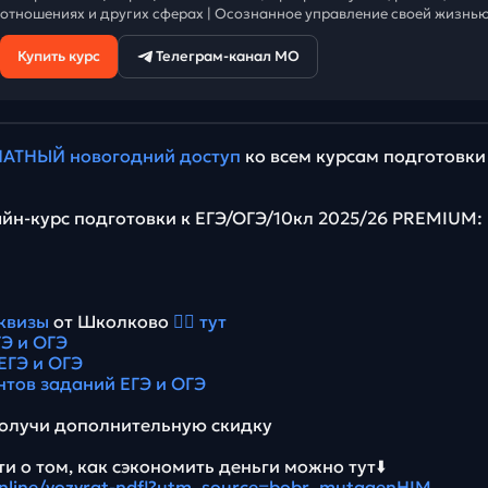
отношениях и других сферах | Осознанное управление своей жизнью
Купить курс
Телеграм-канал МО
АТНЫЙ новогодний доступ
ко всем курсам подготовки
йн-курс подготовки к ЕГЭ/ОГЭ/10кл 2025/26 PREMIUM:
квизы
от Школково
👉🏻 тут
Э и ОГЭ
ЕГЭ и ОГЭ
нтов заданий ЕГЭ и ОГЭ
олучи дополнительную скидку
и о том, как сэкономить деньги можно тут⬇️
.online/vozvrat-ndfl?utm_source=bobr_mutagenHIM