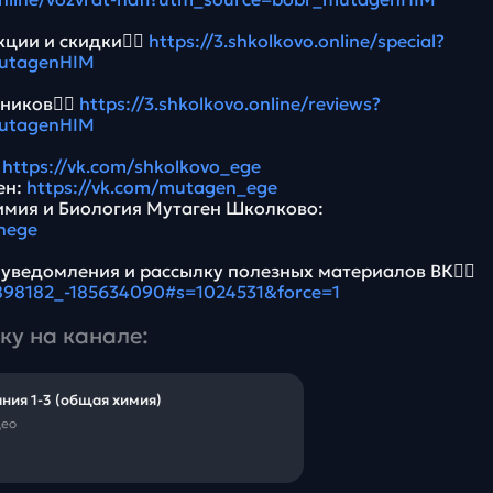
ции и скидки👉🏻
https://3.shkolkovo.online/special?
utagenHIM
ников👉🏻
https://3.shkolkovo.online/reviews?
utagenHIM
:
https://vk.com/shkolkovo_ege
ен:
https://vk.com/mutagen_ege
имия и Биология Мутаген Школково:
nege
 уведомления и рассылку полезных материалов ВК👉🏻
5898182_-185634090#s=1024531&force=1
ку на канале:
ния 1-3 (общая химия)
део