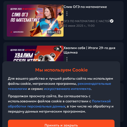
Слив ОГЭ по математике
ОГЭ ПО МАТЕМАТИКЕ С НАСТЕЙ
02 июня 2025 г., 11:00
03:42:52
Хвалим себя | Итоги 29-го дня
Щелчка
ОГЭ ПО МАТЕМАТИКЕ С НАСТЕЙ
Мы используем Cookie
01 июня 2025 г., 16:00
54:25
Для вашего удобства и лучшей работы сайта мы используем
файлы cookie, метрические программы,
рекомендательные
технологии
и сервис
искусственного интеллекта
.
Разбор полного варианта ОГЭ
Продолжая просмотр сайта, Вы соглашаетесь с
использованием файлов cookie в соответствии с
Политикой
ОГЭ ПО МАТЕМАТИКЕ С НАСТЕЙ
обработки персональных данных
, в том числе на обработку и
01 июня 2025 г., 11:00
передачу данных метрическим программам.
02:46:47
Принять и закрыть
Техническая поддержка