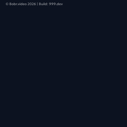
© Bobr.video
2026
| Build:
999.dev