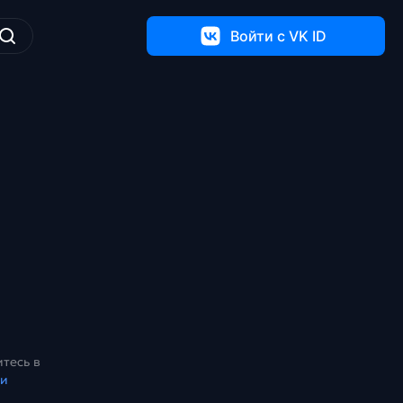
Войти c VK ID
тесь в
ки