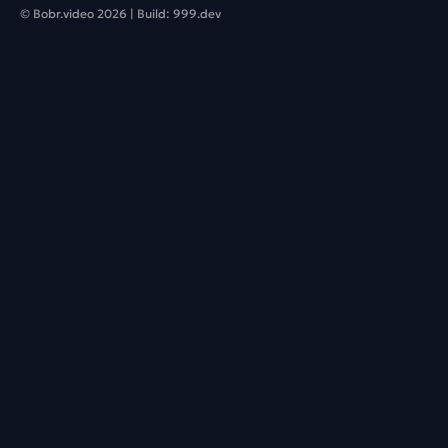
© Bobr.video
2026
| Build:
999.dev