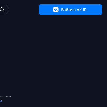
Войти c VK ID
тесь в
ки