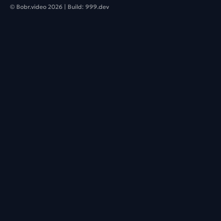
© Bobr.video
2026
| Build:
999.dev