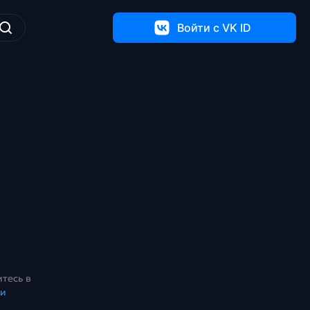
Войти c VK ID
тесь в
ки