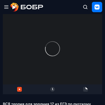
Главная
ЩЕЛЧОК
2026
Полезные
материалы
Проверка
сочинений
Тех
поддержка
Результаты
и
отзыв
ВСЯ теория для задания 17 из ЕГЭ по русскому