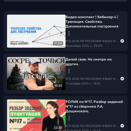
Видео-конспект | Вебинар 4 |
Трапеция. Свойства.
Дополнительные построения
ЕГЭ 2026 ПО РУССКОМУ ЯЗЫКУ И МАТЕМАТИКЕ
17:00
18 октября 2024 г., 09:00
Делай свое. Не смотри на
других.
ЕГЭ 2026 ПО РУССКОМУ ЯЗЫКУ И МАТЕМАТИКЕ
17 октября 2024 г., 18:15
10:25
РОЛИК по №17. Разбор заданий
№17 из сборника Р.А.
Дощинского.
ЕГЭ 2026 ПО РУССКОМУ ЯЗЫКУ И МАТЕМАТИКЕ
22:20
17 октября 2024 г., 14:45