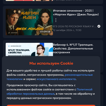
Итоговое сочинение - 2025 |
«Мартин Иден» (Джек Лондон)
ЕГЭ 2026 ПО РУССКОМУ ЯЗЫКУ И МАТЕМАТИКЕ
12 октября 2024 г., 11:30
01:09:58
Вебинар 4. №1,17 Трапеция.
Свойства. Дополнительные
построения
Мы используем Cookie
ЕГЭ 2026 ПО РУССКОМУ ЯЗЫКУ И МАТЕМАТИКЕ
01:17:47
12 октября 2024 г., 10:00
Для вашего удобства и лучшей работы сайта мы используем
файлы cookie, метрические программы,
рекомендательные
технологии
и сервис
искусственного интеллекта
.
Готовиться к ЕГЭ уже поздно?
Продолжая просмотр сайта, Вы соглашаетесь с
использованием файлов cookie в соответствии с
Политикой
ЕГЭ 2026 ПО РУССКОМУ ЯЗЫКУ И МАТЕМАТИКЕ
обработки персональных данных
, в том числе на обработку и
11 октября 2024 г., 17:00
передачу данных метрическим программам.
15:11