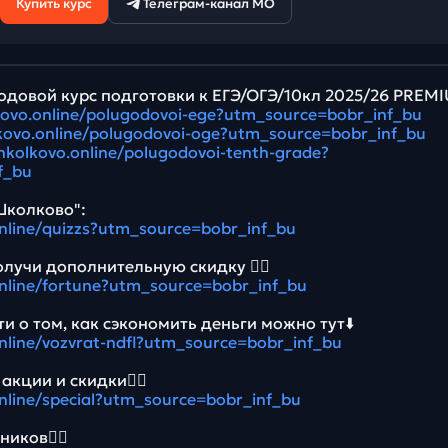
Купить курс
Телеграм-канал МО
довой курс подготовки к ЕГЭ/ОГЭ/10кл 2025/26 PREM
lkovo.online/polugodovoi-ege?utm_source=bobr_inf_bu
lkovo.online/polugodovoi-oge?utm_source=bobr_inf_bu
shkolkovo.online/polugodovoi-tenth-grade?
f_bu
Школково":
online/quizzs?utm_source=bobr_inf_bu
олучи дополнительную скидку 👉🏻
online/fortune?utm_source=bobr_inf_bu
и о том, как сэкономить деньги можно тут⬇️
online/vozvrat-ndfl?utm_source=bobr_inf_bu
акции и скидки👉🏻
online/special?utm_source=bobr_inf_bu
иков👉🏻