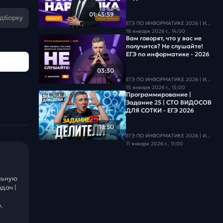
01:45:59
одборку
ЕГЭ ПО ИНФОРМАТИКЕ 2026 | Информатика с БУ
18 января 2026 г., 14:00
Вам говорят, что у вас не
получится? Не слушайте!
ЕГЭ по информатике - 2026
03:30
ЕГЭ ПО ИНФОРМАТИКЕ 2026 | Информатика с БУ
15 января 2026 г., 15:00
Программирование |
Задание 25 | СТО ВИДОСОВ
ДЛЯ СОТКИ - ЕГЭ 2026
18:50
ЕГЭ ПО ИНФОРМАТИКЕ 2026 | Информатика с БУ
11 января 2026 г., 11:00
льную
дач |
.