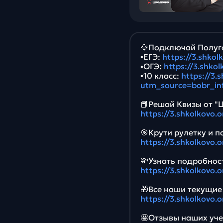
💎Подключай Полуго
▪️ЕГЭ:
https://3.shko
▪️ОГЭ:
https://3.shko
▪️10 класс:
https://3.
utm_source=bobr_in
📕Решай Квизы от "
https://3.shkolkovo.
🎯Крути рулетку и п
https://3.shkolkovo.
💸Узнать подробност
https://3.shkolkovo.
🎁Все наши текущие 
https://3.shkolkovo.
🤩Отзывы наших учен