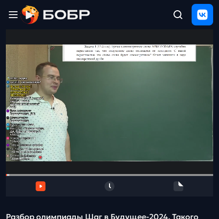
Главная
ЩЕЛЧОК
2026
Полезные
материалы
Проверка
сочинений
Тех
поддержка
Результаты
и
отзыв
Разбор олимпиады Шаг в Будущее-2024. Такого