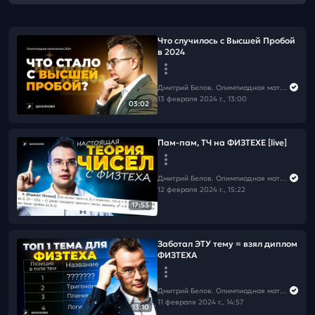
Что случилось с Высшей Пробой
в 2024
Дмитрий Белов. Олимпиадная математика в Школково
13 февраля 2024 г., 13:00
03:02
Пам-пам, ТЧ на ФИЗТЕХЕ [live]
Дмитрий Белов. Олимпиадная математика в Школково
12 февраля 2024 г., 15:22
17:53
Заботал ЭТУ тему = взял диплом
ФИЗТЕХА
Дмитрий Белов. Олимпиадная математика в Школково
11 февраля 2024 г., 14:57
13:10