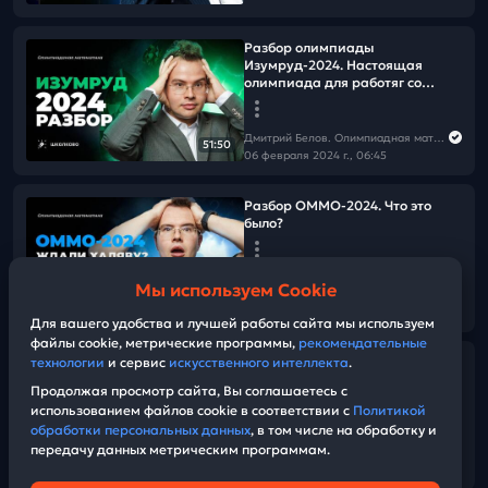
Разбор олимпиады
Изумруд-2024. Настоящая
олимпиада для работяг со
ВсОШа?
Дмитрий Белов. Олимпиадная математика в Школково
51:50
06 февраля 2024 г., 06:45
Разбор ОММО-2024. Что это
было?
Дмитрий Белов. Олимпиадная математика в Школково
Мы используем Cookie
04 февраля 2024 г., 14:18
02:39:42
Для вашего удобства и лучшей работы сайта мы используем
файлы cookie, метрические программы,
рекомендательные
технологии
и сервис
искусственного интеллекта
.
Интенсив к ОММО. Турниры и
текстовые задачи
Продолжая просмотр сайта, Вы соглашаетесь с
использованием файлов cookie в соответствии с
Политикой
обработки персональных данных
, в том числе на обработку и
Дмитрий Белов. Олимпиадная математика в Школково
передачу данных метрическим программам.
03 февраля 2024 г., 05:07
01:21:03