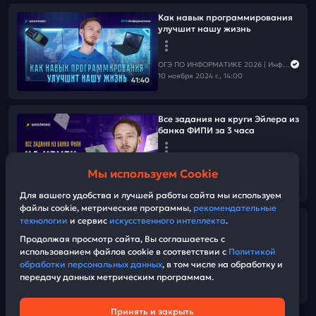
Как навык программирования
улучшит нашу жизнь
ОГЭ ПО ИНФОРМАТИКЕ 2026 | Информатика с Мане
10 ноября 2024 г., 14:00
41:40
Все задания на круги Эйлера из
банка ФИПИ за 3 часа
ОГЭ ПО ИНФОРМАТИКЕ 2026 | Информатика с Мане
Мы используем Cookie
02 ноября 2024 г., 12:00
03:12:58
Для вашего удобства и лучшей работы сайта мы используем
файлы cookie, метрические программы,
рекомендательные
технологии
и сервис
искусственного интеллекта
.
Все 3 задания из банка ФИПИ
за 3 часа
Продолжая просмотр сайта, Вы соглашаетесь с
использованием файлов cookie в соответствии с
Политикой
обработки персональных данных
, в том числе на обработку и
ОГЭ ПО ИНФОРМАТИКЕ 2026 | Информатика с Мане
передачу данных метрическим программам.
31 октября 2024 г., 11:00
02:35:01
Принять и закрыть
Техническая поддержка