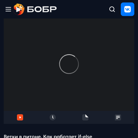
Главная
ЩЕЛЧОК
2026
Полезные
материалы
Проверка
сочинений
Тех
поддержка
Результаты
и
отзыв
Ветки в питоне. Как работает if-else