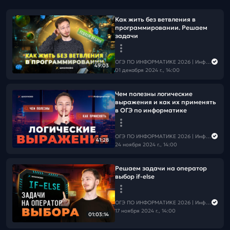
Как жить без ветвления в
программировании. Решаем
задачи
ОГЭ ПО ИНФОРМАТИКЕ 2026 | Информатика с Мане
49:03
01 декабря 2024 г., 14:00
Чем полезны логические
выражения и как их применять
в ОГЭ по информатике
ОГЭ ПО ИНФОРМАТИКЕ 2026 | Информатика с Мане
41:28
24 ноября 2024 г., 14:00
Решаем задачи на оператор
выбор if-else
ОГЭ ПО ИНФОРМАТИКЕ 2026 | Информатика с Мане
17 ноября 2024 г., 14:00
01:03:14