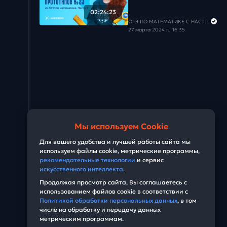
Задача #28
02:24:23
ОГЭ ПО МАТЕМАТИКЕ С НАСТЕЙ
Задача #29
27 марта 2024 г., 16:35
Задача #30
Задача #31
Задача #32
Задача #33
Мы используем Cookie
Задача #34
Для вашего удобства и лучшей работы сайта мы
используем файлы cookie, метрические программы,
Задача #35
рекомендательные технологии
и сервис
искусственного интеллекта
.
Задача #36
Продолжая просмотр сайта, Вы соглашаетесь с
использованием файлов cookie в соответствии с
Политикой обработки персональных данных
, в том
Задача #37
числе на обработку и передачу данных
метрическим программам.
Задача #38