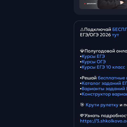
⚠️Подключай
БЕСПЛ
ЕГЭ/ОГЭ 2026
тут
💎Полугодовой онла
▪️
Курсы ЕГЭ
▪️
Курсы ОГЭ
▪️
Курсы ЕГЭ 10 класс
▪️Решай
бесплатные 
▪️
Каталог заданий ЕГ
▪️
Варианты заданий 
▪️
Конструктор вариа
🎯
Крути рулетку
и п
💸Узнать подробност
https://3.shkolkovo.