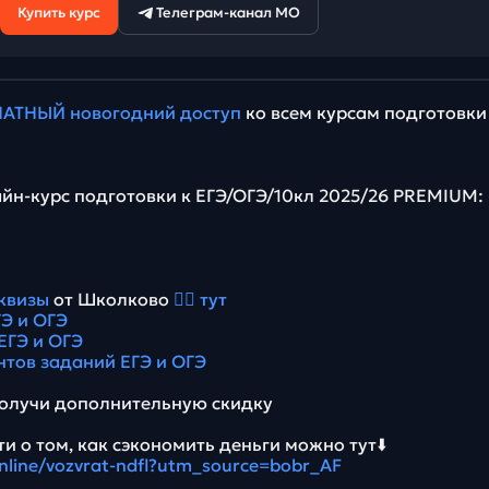
Купить курс
Телеграм-канал МО
АТНЫЙ новогодний доступ
ко всем курсам подготовки
йн-курс подготовки к ЕГЭ/ОГЭ/10кл 2025/26 PREMIUM:
квизы
от Школково
👉🏻 тут
Э и ОГЭ
ЕГЭ и ОГЭ
нтов заданий ЕГЭ и ОГЭ
олучи дополнительную скидку
и о том, как сэкономить деньги можно тут⬇️
online/vozvrat-ndfl?utm_source=bobr_AF