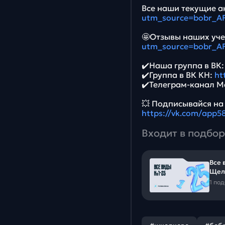
Все наши текущие ак
utm_source=bobr_A
🤩Отзывы наших уче
utm_source=bobr_A
✔️Наша группа в ВК
✔️Группа в ВК КН:
ht
✔️Телеграм-канал М
💥 Подписывайся на
https://vk.com/app
Входит в подбор
Все 
Щел
1 по