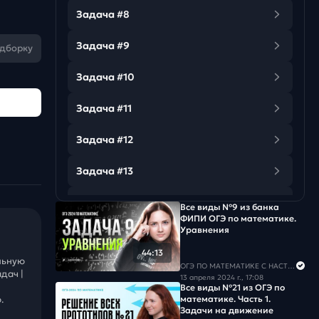
Задача #8
Задача #9
одборку
Задача #10
Задача #11
Задача #12
Задача #13
Задача #14
Все виды №9 из банка
ФИПИ ОГЭ по математике.
Уравнения
Задача #15
44:13
льную
Задача #16
ОГЭ ПО МАТЕМАТИКЕ С НАСТЕЙ
дач |
13 апреля 2024 г., 17:08
Все виды №21 из ОГЭ по
Задача #17
математике. Часть 1.
.
Задачи на движение