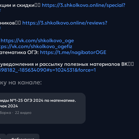
ции и скидки👉🏻
https://3.shkolkovo.online/special?
F
ников👉🏻
https://3.shkolkovo.online/reviews?
F
:
https://vk.com/shkolkovo_oge
tps://vk.com/shkolkovo_ogefiz
атематика ОГЭ:
https://t.me/nagibatorOGE
 уведомления и рассылку полезных материалов ВК👉🏻
5898182_-185634090#s=1024531&force=1
ку на канале:
виды №1-25 ОГЭ 2024 по математике.
чок 2024
дборка
·
22 видео