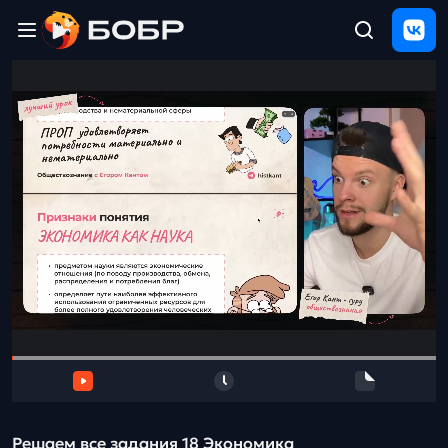
Главная
ЩЕЛЧОК
2026
Полезные
материалы
Проверка
сочинений
Тех
поддержка
Результаты
и
отзыв
Решаем все задания 18 Экономика