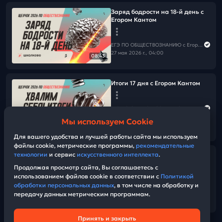
Заряд бодрости на 18-й день с
Егором Кантом
ЕГЭ ПО ОБЩЕСТВОЗНАНИЮ c Егором Кантом
27 мая 2026 г., 04:00
08:43
Итоги 17 дня с Егором Кантом
ЕГЭ ПО ОБЩЕСТВОЗНАНИЮ c Егором Кантом
26 мая 2026 г., 17:00
Мы используем Cookie
50:19
Для вашего удобства и лучшей работы сайта мы используем
файлы cookie, метрические программы,
рекомендательные
технологии
и сервис
искусственного интеллекта
.
Вся теория по экономике часть
2
Продолжая просмотр сайта, Вы соглашаетесь с
использованием файлов cookie в соответствии с
Политикой
обработки персональных данных
, в том числе на обработку и
ЕГЭ ПО ОБЩЕСТВОЗНАНИЮ c Егором Кантом
передачу данных метрическим программам.
26 мая 2026 г., 07:15
01:38:28
Принять и закрыть
Техническая поддержка