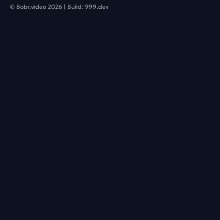
© Bobr.video
2026
| Build:
999.dev