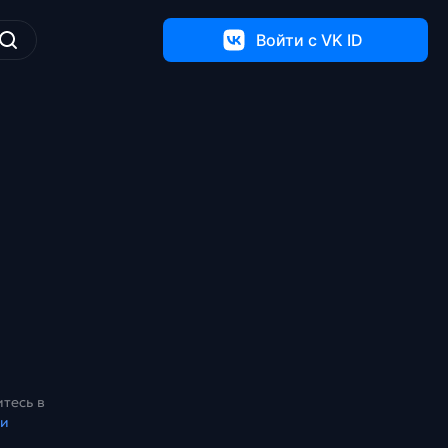
Войти c VK ID
тесь в
ки