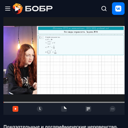
Главная
ЩЕЛЧОК
2026
Полезные
материалы
Проверка
сочинений
Тех
поддержка
Результаты
и
отзыв
Показательные и логарифмические неравенства.