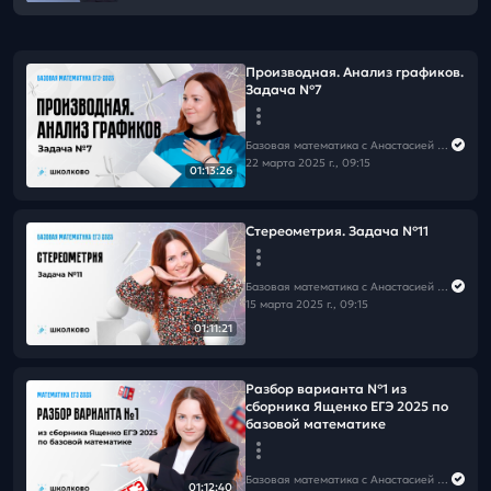
Производная. Анализ графиков.
Задача №7
Базовая математика с Анастасией Андросовой | ЕГЭ 2026
22 марта 2025 г., 09:15
01:13:26
Стереометрия. Задача №11
Базовая математика с Анастасией Андросовой | ЕГЭ 2026
15 марта 2025 г., 09:15
01:11:21
Разбор варианта №1 из
сборника Ященко ЕГЭ 2025 по
базовой математике
Базовая математика с Анастасией Андросовой | ЕГЭ 2026
01:12:40