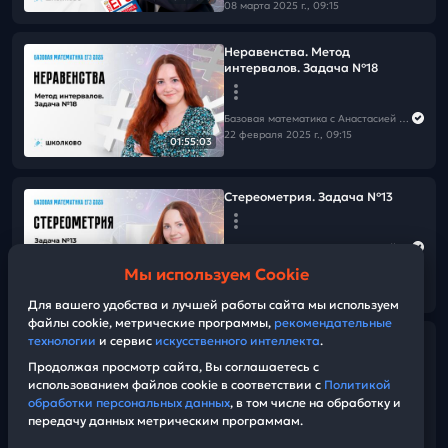
08 марта 2025 г., 09:15
Неравенства. Метод
интервалов. Задача №18
Базовая математика с Анастасией Андросовой | ЕГЭ 2026
22 февраля 2025 г., 09:15
01:55:03
Стереометрия. Задача №13
Базовая математика с Анастасией Андросовой | ЕГЭ 2026
15 февраля 2025 г., 09:15
Мы используем Cookie
01:43:53
Для вашего удобства и лучшей работы сайта мы используем
файлы cookie, метрические программы,
рекомендательные
технологии
и сервис
искусственного интеллекта
.
Выбор оптимального варианта.
Задача №6. Логика, анализ
Продолжая просмотр сайта, Вы соглашаетесь с
утверждений. Задача №8
использованием файлов cookie в соответствии с
Политикой
обработки персональных данных
, в том числе на обработку и
передачу данных метрическим программам.
Базовая математика с Анастасией Андросовой | ЕГЭ 2026
01:44:42
01 февраля 2025 г., 09:15