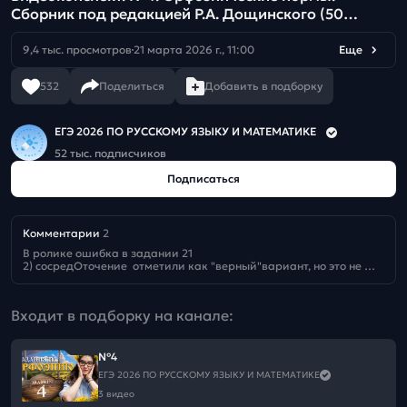
Сборник под редакцией Р.А. Дощинского (50
вариантов)
9,4 тыс. просмотров
21 марта 2026 г., 11:00
Еще
532
Поделиться
Добавить в подборку
ЕГЭ 2026 ПО РУССКОМУ ЯЗЫКУ И МАТЕМАТИКЕ
52 тыс. подписчиков
Подписаться
Комментарии
2
В ролике ошибка в задании 21 

2) сосредОточение  отметили как "верный"вариант, но это не 
правильно, 

а в словах для запоминания написали действительно 
правильное ударение 😅 сосредотОчение
Входит в подборку на канале:
№4
ЕГЭ 2026 ПО РУССКОМУ ЯЗЫКУ И МАТЕМАТИКЕ
3 видео