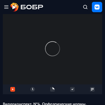
Главная
ЩЕЛЧОК
2026
Полезные
материалы
Проверка
сочинений
Тех
поддержка
Результаты
и
отзыв
Видеоконспект. №4. Орфоэпические нормы.