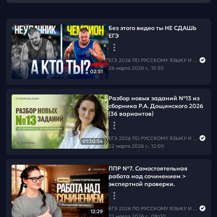
Без этого видео ты НЕ СДАШЬ
ЕГЭ
ЕГЭ 2026 ПО РУССКОМУ ЯЗЫКУ И МАТЕМАТИКЕ
26 марта 2026 г., 15:30
02:51
Разбор новых заданий №13 из
сборника Р.А. Дощинского 2026
(36 вариантов)
ЕГЭ 2026 ПО РУССКОМУ ЯЗЫКУ И МАТЕМАТИКЕ
01:30:54
22 марта 2026 г., 12:00
ППР №7. Самостоятельная
работа над сочинением >
экспертной проверки.
ЕГЭ 2026 ПО РУССКОМУ ЯЗЫКУ И МАТЕМАТИКЕ
12:29
22 марта 2026 г., 09:00