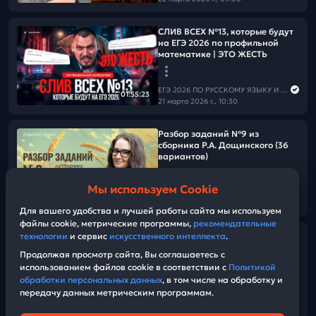
СЛИВ ВСЕХ №13, которые будут
на ЕГЭ 2026 по профильной
математике | ЭТО ЖЕСТЬ
ЕГЭ 2026 ПО РУССКОМУ ЯЗЫКУ И МАТЕМАТИКЕ
01:55:23
21 марта 2026 г., 10:30
Разбор заданий №9 из
сборника Р.А. Дощинского (36
вариантов)
Мы используем Cookie
ЕГЭ 2026 ПО РУССКОМУ ЯЗЫКУ И МАТЕМАТИКЕ
02:24:49
17 марта 2026 г., 19:00
Для вашего удобства и лучшей работы сайта мы используем
файлы cookie, метрические программы,
рекомендательные
Видеоконспект. №9.
технологии
и сервис
искусственного интеллекта
.
Орфограммы корня. Сборник
Продолжая просмотр сайта, Вы соглашаетесь с
под редакцией Р.А. Дощинского
использованием файлов cookie в соответствии с
Политикой
(36 вариантов).
обработки персональных данных
, в том числе на обработку и
передачу данных метрическим программам.
ЕГЭ 2026 ПО РУССКОМУ ЯЗЫКУ И МАТЕМАТИКЕ
54:31
17 марта 2026 г., 19:00