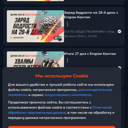
Заряд бодрости на 28-й день с
Егором Кантом
ЕГЭ ПО ОБЩЕСТВОЗНАНИЮ c Егором Кантом
06 июня 2026 г., 04:00
11:19
Итоги 27 дня с Егором Кантом
ЕГЭ ПО ОБЩЕСТВОЗНАНИЮ c Егором Кантом
05 июня 2026 г., 18:45
Мы используем Cookie
27:52
Для вашего удобства и лучшей работы сайта мы используем
файлы cookie, метрические программы,
рекомендательные
технологии
и сервис
искусственного интеллекта
.
Какие шпоры брать на ЕГЭ по
обществознанию
Продолжая просмотр сайта, Вы соглашаетесь с
использованием файлов cookie в соответствии с
Политикой
обработки персональных данных
, в том числе на обработку и
ЕГЭ ПО ОБЩЕСТВОЗНАНИЮ c Егором Кантом
передачу данных метрическим программам.
05 июня 2026 г., 13:00
04:08