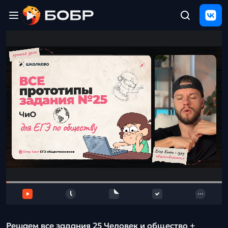
Главная
ЩЕЛЧОК
2026
Полезные
материалы
Проверка
сочинений
Тех
поддержка
Результаты
и
отзыв
Решаем все задания 25 Человек и общество +