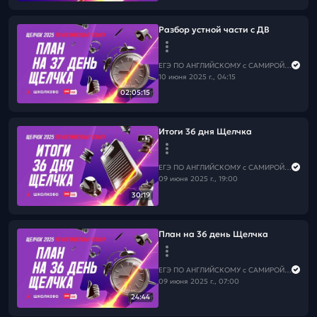
Разбор устной части с ДВ
ЕГЭ ПО АНГЛИЙСКОМУ с САМИРОЙ COOLешовой
10 июня 2025 г., 04:15
02:05:15
Итоги 36 дня Щелчка
ЕГЭ ПО АНГЛИЙСКОМУ с САМИРОЙ COOLешовой
09 июня 2025 г., 19:00
30:19
План на 36 день Щелчка
ЕГЭ ПО АНГЛИЙСКОМУ с САМИРОЙ COOLешовой
09 июня 2025 г., 07:00
24:44