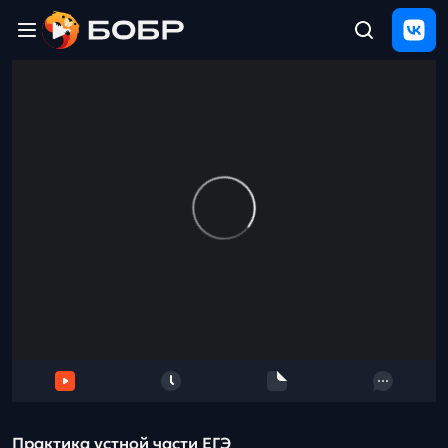
Главная
ЩЕЛЧОК
2026
Полезные
материалы
Проверка
сочинений
Тех
поддержка
Результаты
и
отзыв
Практика устной части ЕГЭ