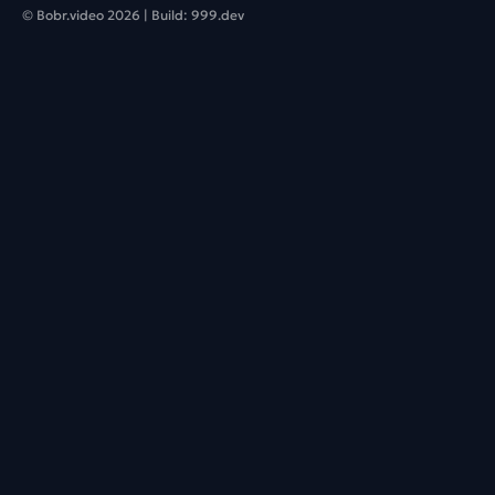
© Bobr.video
2026
| Build:
999.dev