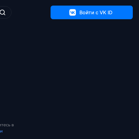
Войти c VK ID
тесь в
ки