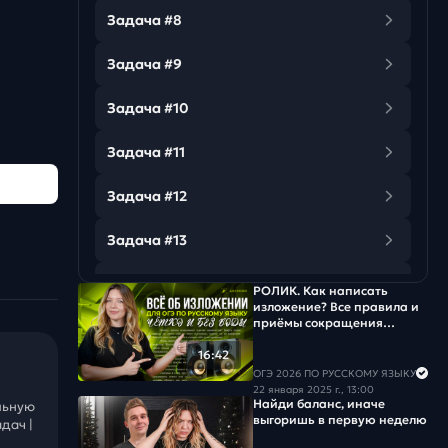
Задача #8
Задача #9
Задача #10
Задача #11
Задача #12
Задача #13
Задача #14
РОЛИК. Как написать
изложение? Все правила и
приёмы сокращения
Задача #15
текста.
16:42
Задача #16
ОГЭ 2026 ПО РУССКОМУ ЯЗЫКУ
22 января 2025 г., 13:00
Найди баланс, иначе
льную
Задача #17
выгоришь в первую неделю
дач |