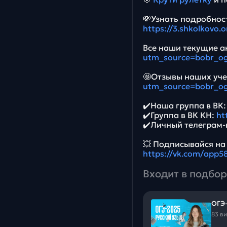
💸Узнать подробност
https://3.shkolkovo.
Все наши текущие ак
utm_source=bobr_og
🤩Отзывы наших уче
utm_source=bobr_og
✔️Наша группа в ВК
✔️Группа в ВК КН:
ht
✔️Личный телеграм-
💥 Подписывайся на
https://vk.com/app
Входит в подбор
ОГЭ-
83 в