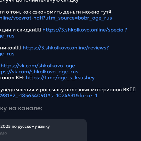
и о том, как сэкономить деньги можно тут⬇️
online/vozvrat-ndfl?utm_source=bobr_oge_rus
ции и скидки👉🏻
https://3.shkolkovo.online/special?
e_rus
ников👉🏻
https://3.shkolkovo.online/reviews?
e_rus
:
https://vk.com/shkolkovo_oge
tps://vk.com/shkolkovo_oge_rus
канал КН:
https://t.me/oge_s_ksushey
 уведомления и рассылку полезных материалов ВК👉🏻
5898182_-185634090#s=1024531&force=1
ку на канале:
2025 по русскому языку
идео