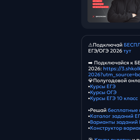
⚠️Подключай
БЕСПЛ
ЕГЭ/ОГЭ 2026
тут
➡️ Подключайся к 
2026:
https://3.shko
2026?utm_source=b
💎Полугодовой онла
▪️
Курсы ЕГЭ
▪️
Курсы ОГЭ
▪️
Курсы ЕГЭ 10 класс
▪️Решай
бесплатные 
▪️
Каталог заданий ЕГ
▪️
Варианты заданий 
▪️
Конструктор вариа
🎯
Крути рулетку
и п