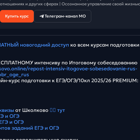
отношениях и других сферах | Осознанное управление своей жизнью
Купить курс
Телеграм-канал МО
АТНЫЙ новогодний доступ
ко всем курсам подготовки
БЕСПЛАТНОМУ интенсиву по Итоговому собеседованию
lkovo.online/repost-intensiv-itogovoe-sobesedovanie-rus-
obr_oge_rus
йн-курс подготовки к ЕГЭ/ОГЭ/10кл 2025/26 PREMIUM:
квизы
от Школково
👉🏻 тут
Э и ОГЭ
ЕГЭ и ОГЭ
нтов заданий ЕГЭ и ОГЭ
олучи дополнительную скидку