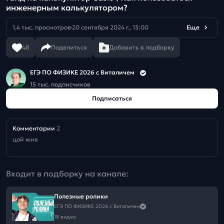
инженерным калькулятором?
1,4 тыс. просмотров
20 сентября 2024 г., 13:00
Еще
48
Поделиться
Добавить в подборку
ЕГЭ ПО ФИЗИКЕ 2026 с Виталичем
15 тыс. подписчиков
Подписаться
Комментарии
2
цой жив
Входит в подборку на канале:
Полезные ролики
ЕГЭ ПО ФИЗИКЕ 2026 с Виталичем
18 видео