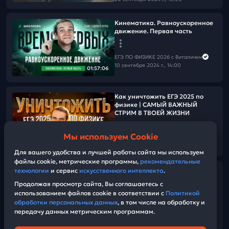
Кинематика. Равноускоренное
движение. Первая часть
ЕГЭ ПО ФИЗИКЕ 2026 с Виталичем
10 сентября 2024 г., 14:00
01:57:06
Как уничтожить ЕГЭ 2025 по
физике | САМЫЙ ВАЖНЫЙ
СТРИМ В ТВОЕЙ ЖИЗНИ
Мы используем Cookie
ЕГЭ ПО ФИЗИКЕ 2026 с Виталичем
01:37:26
07 сентября 2024 г., 13:00
Для вашего удобства и лучшей работы сайта мы используем
файлы cookie, метрические программы,
рекомендательные
технологии
и сервис
искусственного интеллекта
.
Обзор демоверсии ЕГЭ 2025 по
физике | Что нам ждать на
Продолжая просмотр сайта, Вы соглашаетесь с
экзамене?
использованием файлов cookie в соответствии с
Политикой
обработки персональных данных
, в том числе на обработку и
передачу данных метрическим программам.
ЕГЭ ПО ФИЗИКЕ 2026 с Виталичем
10:59
23 августа 2024 г., 19:41