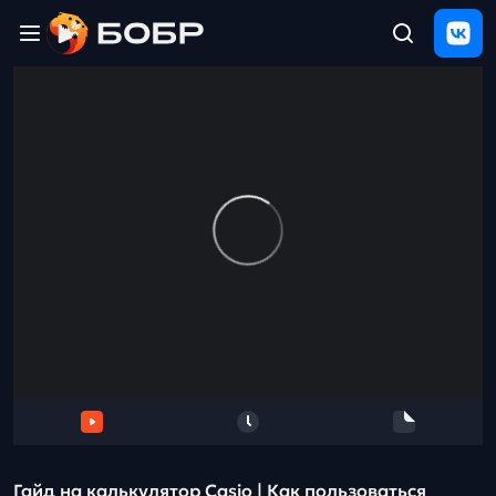
Главная
ЩЕЛЧОК
2026
Полезные
материалы
Проверка
сочинений
Тех
поддержка
Результаты
и
отзыв
Гайд на калькулятор Casio | Как пользоваться