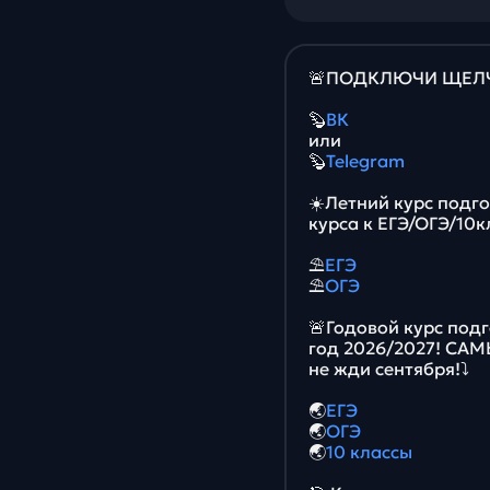
🚨ПОДКЛЮЧИ ЩЕЛЧО
🦫
ВК
или
🦫
Telegram
☀️Летний курс подг
курса к ЕГЭ/ОГЭ/10к
⛱
ЕГЭ
⛱
ОГЭ
🚨Годовой курс подг
год 2026/2027! СА
не жди сентября!⤵️
🌏
ЕГЭ
🌏
ОГЭ
🌏
10 классы