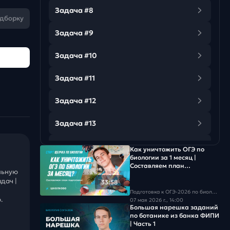
Задача #8
одборку
Задача #9
Задача #10
Задача #11
Задача #12
Задача #13
Задача #14
Как уничтожить ОГЭ по
биологии за 1 месяц |
Составляем план
Задача #15
льную
подготовки
дач |
33:58
Задача #16
Подготовка к ОГЭ-2026 по биологии
.
07 мая 2026 г., 14:00
Большая нарешка заданий
Задача #17
по ботанике из банка ФИПИ
| Часть 1