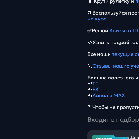
🎯 Крути рулетку и
п
🤝Воспользуйся пр
на курс
✅Решай
Квизы от Ш
💸Узнать подробнос
Все наши
текущие а
🤩
Отзывы наших уч
Больше полезного и 
📲
ТГ
📲
ВК
📲
Канал в MAX
👋Чтобы не пропус
Входит в подбор
Щелч