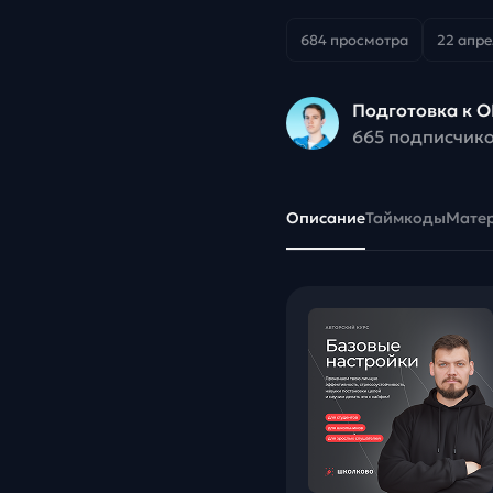
684 просмотра
22 апре
Подготовка к О
665 подписчик
Описание
Таймкоды
Мате