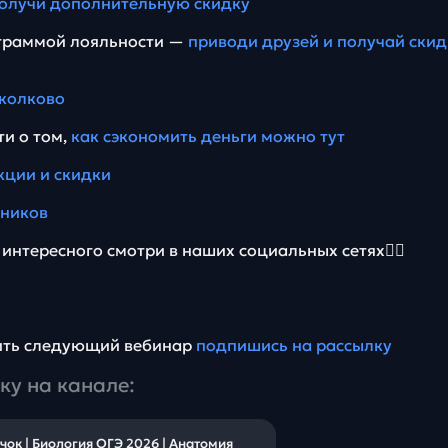
олучи дополнительную скидку
ограммой лояльности —
приводи друзей и получай скид
колково
ти о том,
как сэкономить деньги можно тут
кции и скидки
еников
интересного смотри в наших социальных сетях👇🏻
тить следующий вебинар
подпишись на рассылку
ку на канале:
ок | Биология ОГЭ 2026 | Анатомия