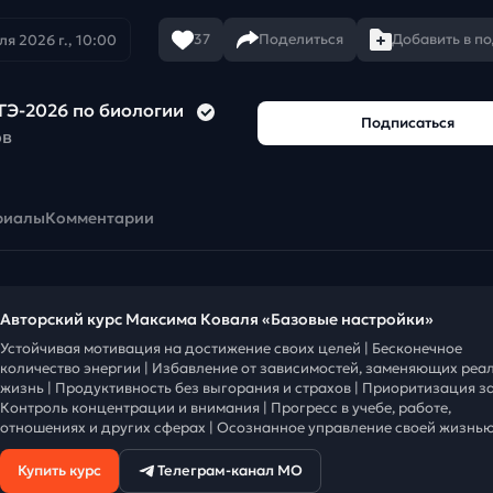
37
Поделиться
Добавить в п
ля 2026 г., 10:00
ГЭ-2026 по биологии
Подписаться
ов
риалы
Комментарии
Авторский курс Максима Коваля «Базовые настройки»
Устойчивая мотивация на достижение своих целей | Бесконечное
количество энергии | Избавление от зависимостей, заменяющих реа
жизнь | Продуктивность без выгорания и страхов | Приоритизация за
Контроль концентрации и внимания | Прогресс в учебе, работе,
отношениях и других сферах | Осознанное управление своей жизнью
Купить курс
Телеграм-канал МО