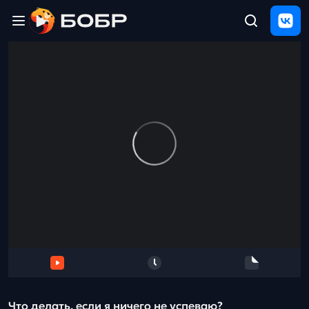
Главная
ЩЕЛЧОК
2026
Полезные
материалы
Проверка
сочинений
Тех
поддержка
Результаты
и
отзыв
Что делать, если я ничего не успеваю?