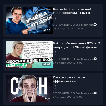
Хватит ботать — отдохни! |
Мини-каникулы на курсе
ЕГЭ ПО ФИЗИКЕ 2026 с Виталичем
08 октября 2024 г., 15:00
04:20
Всё про обоснование в №26 за 7
минут для ЕГЭ 2025 по физике
ЕГЭ ПО ФИЗИКЕ 2026 с Виталичем
07 октября 2024 г., 16:00
07:02
Как сон повысит твою
эффективность?
ЕГЭ ПО ФИЗИКЕ 2026 с Виталичем
07 октября 2024 г., 16:00
16:22