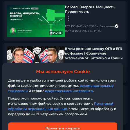
Работа, Энергия. Мощность.
Первая часть
ЕГЭ ПО ФИЗИКЕ 2026 с Виталичем
02 октября 2024 г., 15:30
01:40:13
В чем разница между ОГЭ и ЕГЭ
по физике | Сравнение
экзаменов от Виталича и Гриши
Мы используем Cookie
ЕГЭ ПО ФИЗИКЕ 2026 с Виталичем
11:02
01 октября 2024 г., 17:58
Для вашего удобства и лучшей работы сайта мы используем
файлы cookie, метрические программы,
рекомендательные
технологии
и сервис
искусственного интеллекта
.
Работа. Энергия. Мощность.
Теория
Продолжая просмотр сайта, Вы соглашаетесь с
использованием файлов cookie в соответствии с
Политикой
обработки персональных данных
, в том числе на обработку и
ЕГЭ ПО ФИЗИКЕ 2026 с Виталичем
передачу данных метрическим программам.
01 октября 2024 г., 17:00
54:29
Принять и закрыть
Техническая поддержка