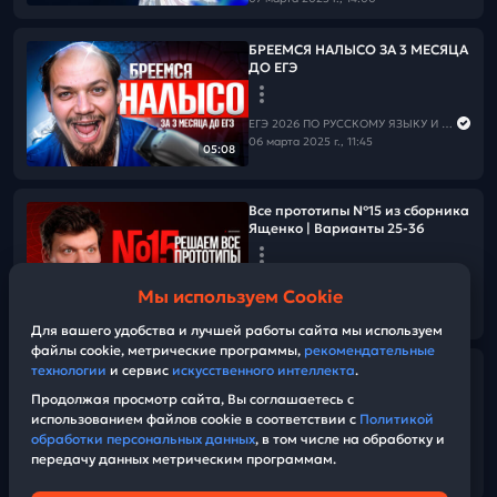
БРЕЕМСЯ НАЛЫСО ЗА 3 МЕСЯЦА
ДО ЕГЭ
ЕГЭ 2026 ПО РУССКОМУ ЯЗЫКУ И МАТЕМАТИКЕ
06 марта 2025 г., 11:45
05:08
Все прототипы №15 из сборника
Ященко | Варианты 25-36
ЕГЭ 2026 ПО РУССКОМУ ЯЗЫКУ И МАТЕМАТИКЕ
Мы используем Cookie
02 марта 2025 г., 09:00
02:45:01
Для вашего удобства и лучшей работы сайта мы используем
файлы cookie, метрические программы,
рекомендательные
технологии
и сервис
искусственного интеллекта
.
Не сдавайся. Иди до конца!
Продолжая просмотр сайта, Вы соглашаетесь с
использованием файлов cookie в соответствии с
Политикой
ЕГЭ 2026 ПО РУССКОМУ ЯЗЫКУ И МАТЕМАТИКЕ
обработки персональных данных
, в том числе на обработку и
01 марта 2025 г., 14:00
передачу данных метрическим программам.
04:03