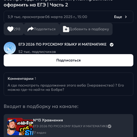
оформить на ЕГЭ | Часть 2
3,9 тыс. просмотров
06 марта 2025 г., 15:00
Еще
298
Поделиться
Добавить в подборку
ЕГЭ 2026 ПО РУССКОМУ ЯЗЫКУ И МАТЕМАТИКЕ
52 тыс. подписчиков
Подписаться
Комментарии
1
А где посмотреть продолжение этого веба ()неравенства) ? Его 
можно где-то найти на Бобре?
Входит в подборку на канале:
№13 Уравнения
ЕГЭ 2026 ПО РУССКОМУ ЯЗЫКУ И МАТЕМАТИКЕ
17 видео