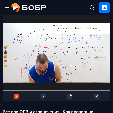
Главная
ЩЕЛЧОК
2026
Полезные
материалы
Проверка
сочинений
Тех
поддержка
Результаты
и
отзыв
Все про ОДЗ и ограничения | Как правильно