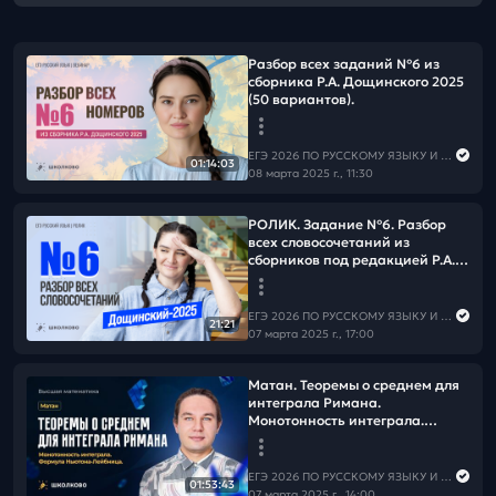
Разбор всех заданий №6 из
сборника Р.А. Дощинского 2025
(50 вариантов).
ЕГЭ 2026 ПО РУССКОМУ ЯЗЫКУ И МАТЕМАТИКЕ
01:14:03
08 марта 2025 г., 11:30
РОЛИК. Задание №6. Разбор
всех словосочетаний из
сборников под редакцией Р.А.
Дощинского (36 и 50
вариантов) 2025 года.
ЕГЭ 2026 ПО РУССКОМУ ЯЗЫКУ И МАТЕМАТИКЕ
21:21
07 марта 2025 г., 17:00
Матан. Теоремы о среднем для
интеграла Римана.
Монотонность интеграла.
Формула Ньютона-Лейбница.
ЕГЭ 2026 ПО РУССКОМУ ЯЗЫКУ И МАТЕМАТИКЕ
01:53:43
07 марта 2025 г., 14:00