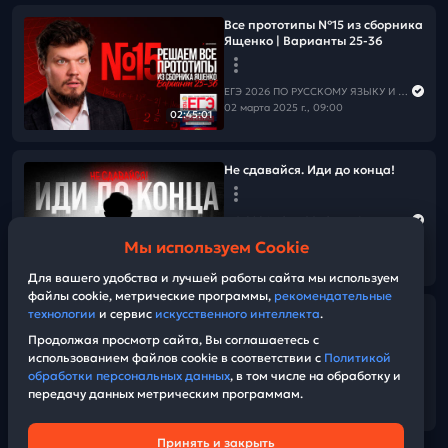
Все прототипы №15 из сборника
Ященко | Варианты 25-36
ЕГЭ 2026 ПО РУССКОМУ ЯЗЫКУ И МАТЕМАТИКЕ
02 марта 2025 г., 09:00
02:45:01
Не сдавайся. Иди до конца!
ЕГЭ 2026 ПО РУССКОМУ ЯЗЫКУ И МАТЕМАТИКЕ
01 марта 2025 г., 14:00
Мы используем Cookie
04:03
Для вашего удобства и лучшей работы сайта мы используем
файлы cookie, метрические программы,
рекомендательные
технологии
и сервис
искусственного интеллекта
.
Разбор всех заданий №5 из
сборника Р.А. Дощинского 2025
Продолжая просмотр сайта, Вы соглашаетесь с
(50 вариантов).
использованием файлов cookie в соответствии с
Политикой
обработки персональных данных
, в том числе на обработку и
передачу данных метрическим программам.
ЕГЭ 2026 ПО РУССКОМУ ЯЗЫКУ И МАТЕМАТИКЕ
02:37:22
01 марта 2025 г., 11:30
Принять и закрыть
Техническая поддержка