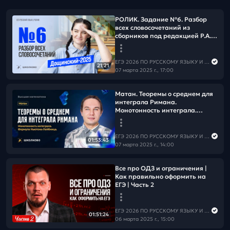
РОЛИК. Задание №6. Разбор
всех словосочетаний из
сборников под редакцией Р.А.
Дощинского (36 и 50
вариантов) 2025 года.
ЕГЭ 2026 ПО РУССКОМУ ЯЗЫКУ И МАТЕМАТИКЕ
21:21
07 марта 2025 г., 17:00
Матан. Теоремы о среднем для
интеграла Римана.
Монотонность интеграла.
Формула Ньютона-Лейбница.
ЕГЭ 2026 ПО РУССКОМУ ЯЗЫКУ И МАТЕМАТИКЕ
01:53:43
07 марта 2025 г., 14:00
Все про ОДЗ и ограничения |
Как правильно оформить на
ЕГЭ | Часть 2
ЕГЭ 2026 ПО РУССКОМУ ЯЗЫКУ И МАТЕМАТИКЕ
01:51:24
06 марта 2025 г., 15:00