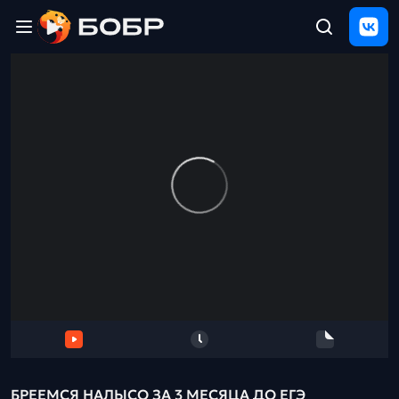
Главная
ЩЕЛЧОК
2026
Полезные
материалы
Проверка
сочинений
Тех
поддержка
Результаты
и
отзыв
БРЕЕМСЯ НАЛЫСО ЗА 3 МЕСЯЦА ДО ЕГЭ