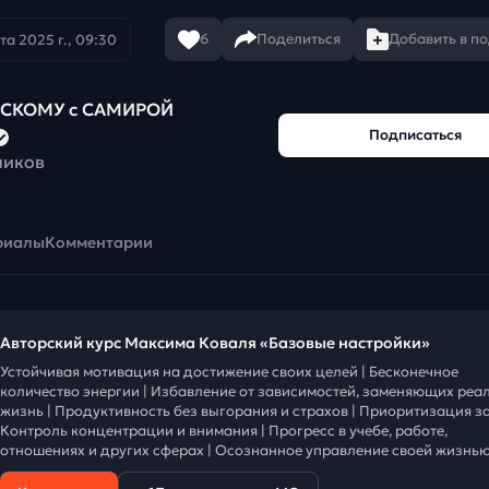
6
Поделиться
Добавить в п
та 2025 г., 09:30
ЙСКОМУ с САМИРОЙ
Подписаться
чиков
риалы
Комментарии
Авторский курс Максима Коваля «Базовые настройки»
Устойчивая мотивация на достижение своих целей | Бесконечное
количество энергии | Избавление от зависимостей, заменяющих реа
жизнь | Продуктивность без выгорания и страхов | Приоритизация за
Контроль концентрации и внимания | Прогресс в учебе, работе,
отношениях и других сферах | Осознанное управление своей жизнью