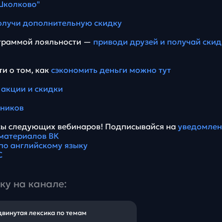
Школково"
олучи дополнительную скидку
ограммой лояльности —
приводи друзей и получай скид
и о том, как
сэкономить деньги можно тут
 акции и скидки
еников
сы следующих вебинаров! Подписывайся на
уведомлен
материалов ВК
по английскому языку
С
ку на канале:
винутая лексика по темам