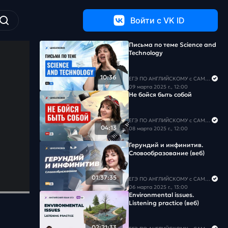
Войти c VK ID
Письма по теме Science and
Technology
10:36
ЕГЭ ПО АНГЛИЙСКОМУ с САМИРОЙ COOLешовой
09 марта 2025 г., 12:00
Не бойся быть собой
ЕГЭ ПО АНГЛИЙСКОМУ с САМИРОЙ COOLешовой
04:13
08 марта 2025 г., 12:00
Герундий и инфинитив.
Словообразование (веб)
01:37:35
ЕГЭ ПО АНГЛИЙСКОМУ с САМИРОЙ COOLешовой
06 марта 2025 г., 13:00
Environmental issues.
Listening practice (веб)
02:21:33