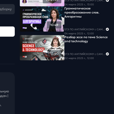
ЕГЭ ПО АНГЛИЙСКОМУ с САМИРОЙ COOLешовой
04 марта 2025 г., 13:00
Грамматическое
одборку
преобразование слов.
Алгоритмы
10:49
ЕГЭ ПО АНГЛИЙСКОМУ с САМИРОЙ COOLешовой
04 марта 2025 г., 12:00
Разбор эссе по теме Science
and technology
13:40
ЕГЭ ПО АНГЛИЙСКОМУ с САМИРОЙ COOLешовой
02 марта 2025 г., 12:00
льную
дач |
.