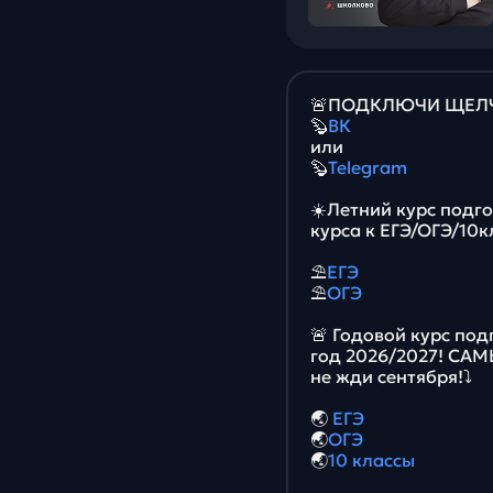
🚨ПОДКЛЮЧИ ЩЕЛЧО
🦫
ВК
или
🦫
Telegram
☀️Летний курс подг
курса к ЕГЭ/ОГЭ/10к
⛱
ЕГЭ
⛱
ОГЭ
🚨 Годовой курс под
год 2026/2027! СА
не жди сентября!⤵️
🌏
ЕГЭ
🌏
ОГЭ
🌏
10 классы