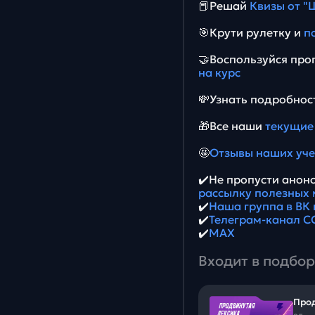
📕Решай
Квизы от "
🎯Крути рулетку и
п
🤝Воспользуйся пр
на курс
💸Узнать подробност
🎁Все наши
текущие
🤩
Отзывы наших уч
✔️Не пропусти анон
рассылку полезных 
✔️
Наша группа в ВК 
✔️
Телеграм-канал С
✔️
MAX
Входит в подбор
Прод