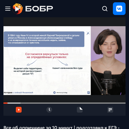
Главная
ЩЕЛЧОК
2026
Полезные
материалы
Проверка
сочинений
Тех
поддержка
Результаты
и
отзыв
Все об опричнине за 10 минут | подготовка к ЕГЭ -