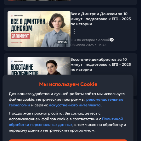
Все о Дмитрии Донском за 10
минут | подготовка к ЕГЭ - 2025
по истории
ЕГЭ по Истории с Алёной
09:34
08 марта 2025 г., 13:45
Восстание декабристов за 10
минут | подготовка к ЕГЭ - 2025
по истории
Мы используем Cookie
ЕГЭ по Истории с Алёной
13:18
04 марта 2025 г., 13:00
Для вашего удобства и лучшей работы сайта мы используем
файлы cookie, метрические программы,
рекомендательные
технологии
и сервис
искусственного интеллекта
.
Я не знаю кем хочу стать когда
вырасту
Продолжая просмотр сайта, Вы соглашаетесь с
использованием файлов cookie в соответствии с
Политикой
обработки персональных данных
, в том числе на обработку и
ЕГЭ по Истории с Алёной
передачу данных метрическим программам.
03 марта 2025 г., 09:19
04:31