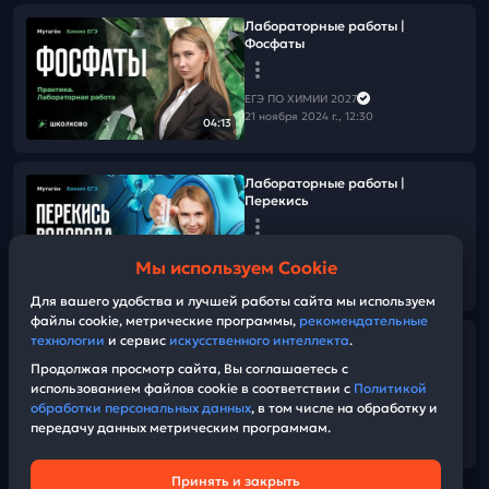
Лабораторные работы |
Фосфаты
ЕГЭ ПО ХИМИИ 2027
21 ноября 2024 г., 12:30
04:13
Лабораторные работы |
Перекись
ЕГЭ ПО ХИМИИ 2027
Мы используем Cookie
19 ноября 2024 г., 12:30
06:49
Для вашего удобства и лучшей работы сайта мы используем
файлы cookie, метрические программы,
рекомендательные
технологии
и сервис
искусственного интеллекта
.
ОВР с марганцем
Продолжая просмотр сайта, Вы соглашаетесь с
использованием файлов cookie в соответствии с
Политикой
ЕГЭ ПО ХИМИИ 2027
обработки персональных данных
, в том числе на обработку и
17 ноября 2024 г., 13:00
передачу данных метрическим программам.
01:50:02
Принять и закрыть
Техническая поддержка