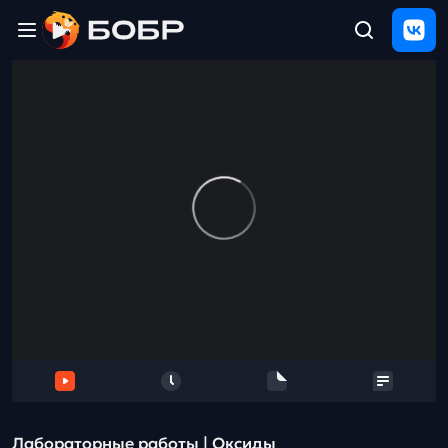
Главная
ЩЕЛЧОК
2026
Полезные
материалы
Проверка
сочинений
Тех
поддержка
Результаты
и
отзыв
Лабораторные работы | Оксиды