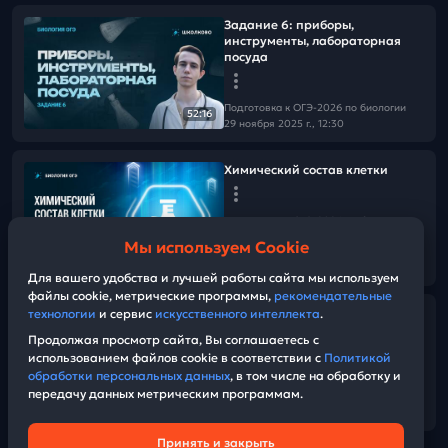
Задание 6: приборы,
инструменты, лабораторная
посуда
Подготовка к ОГЭ-2026 по биологии
52:16
29 ноября 2025 г., 12:30
Химический состав клетки
Подготовка к ОГЭ-2026 по биологии
24 ноября 2025 г., 15:00
Мы используем Cookie
53:03
Для вашего удобства и лучшей работы сайта мы используем
файлы cookie, метрические программы,
рекомендательные
технологии
и сервис
искусственного интеллекта
.
Лишайники, грибы, бактерии,
вирусы
Продолжая просмотр сайта, Вы соглашаетесь с
использованием файлов cookie в соответствии с
Политикой
обработки персональных данных
, в том числе на обработку и
Подготовка к ОГЭ-2026 по биологии
передачу данных метрическим программам.
22 ноября 2025 г., 12:30
01:00:16
Принять и закрыть
Техническая поддержка