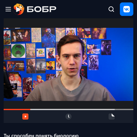
Главная
ЩЕЛЧОК
2026
Полезные
материалы
Проверка
сочинений
Тех
поддержка
Результаты
и
отзыв
Ты способен понять биологию