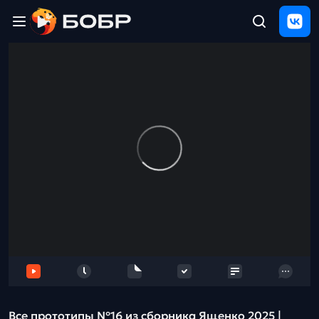
Главная
ЩЕЛЧОК
2026
Полезные
материалы
Проверка
сочинений
Тех
поддержка
Результаты
и
отзыв
Все прототипы №16 из сборника Ященко 2025 |