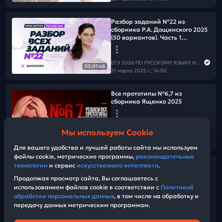
Разбор заданий №22 из
сборника Р.А. Дощинского 2025
(50 вариантов). Часть 1
(варианты 1-25)
ЕГЭ 2026 ПО РУССКОМУ ЯЗЫКУ И МАТЕМАТИКЕ
03:01:48
21 марта 2025 г., 14:00
Все прототипы №6,7 из
сборника Ященко 2025
ЕГЭ 2026 ПО РУССКОМУ ЯЗЫКУ И МАТЕМАТИКЕ
Мы используем Cookie
21 марта 2025 г., 12:00
02:30:14
Для вашего удобства и лучшей работы сайта мы используем
файлы cookie, метрические программы,
рекомендательные
№1,17 Треугольник,
технологии
и сервис
искусственного интеллекта
.
параллелограмм, теорема
Продолжая просмотр сайта, Вы соглашаетесь с
Фалеса
использованием файлов cookie в соответствии с
Политикой
обработки персональных данных
, в том числе на обработку и
передачу данных метрическим программам.
ЕГЭ 2026 ПО РУССКОМУ ЯЗЫКУ И МАТЕМАТИКЕ
01:26:35
21 марта 2025 г., 10:00