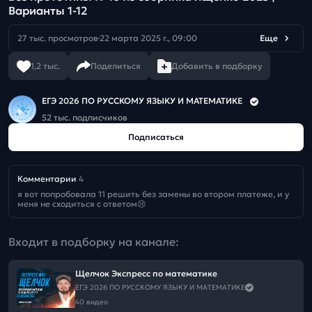
Варианты 1-12
27 тыс. просмотров
22 марта 2025 г., 09:00
Еще
1,2 тыс.
Поделиться
Добавить в подборку
ЕГЭ 2026 ПО РУССКОМУ ЯЗЫКУ И МАТЕМАТИКЕ
52 тыс. подписчиков
Подписаться
Комментарии
4
я вот попробовала 11 решить без замены во втором платеже, и у 
меня не сходиться с ответом😢
Входит в подборку на канале:
Щелчок Экспресс по математике
ЕГЭ 2026 ПО РУССКОМУ ЯЗЫКУ И МАТЕМАТИКЕ
40 видео