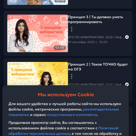
02:49
Принцип 3 | Ты должен уметь
программировать
ОГЭ ПО ИНФОРМАТИКЕ 2026 | Информатика с Мане
10 сентября 2025 г., 13:00
02:00
Принцип 2 | Такое ТОЧНО будет
на ОГЭ
ОГЭ ПО ИНФОРМАТИКЕ 2026 | Информатика с Мане
09 сентября 2025 г., 13:00
Мы используем Cookie
03:01
Для вашего удобства и лучшей работы сайта мы используем
файлы cookie, метрические программы,
рекомендательные
Принцип 1 | ОГЭ — легко, но
технологии
и сервис
искусственного интеллекта
.
важно
Продолжая просмотр сайта, Вы соглашаетесь с
использованием файлов cookie в соответствии с
Политикой
ОГЭ ПО ИНФОРМАТИКЕ 2026 | Информатика с Мане
обработки персональных данных
, в том числе на обработку и