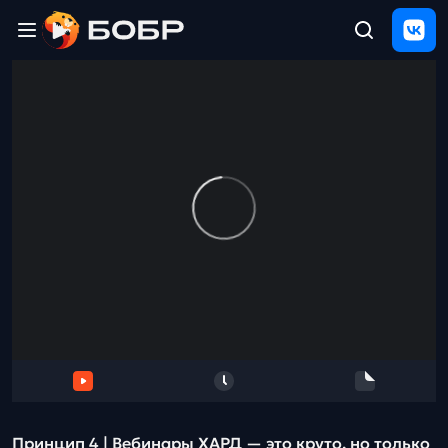
Главная
ЩЕЛЧОК
2026
Полезные
материалы
Проверка
сочинений
Тех
поддержка
Результаты
и
отзыв
Принцип 4 | Вебинары ХАРД — это круто, но только