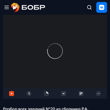
Главная
ЩЕЛЧОК
2026
Полезные
материалы
Проверка
сочинений
Тех
поддержка
Результаты
и
отзыв
Разбор всех заданий №20 из сборника Р.А.