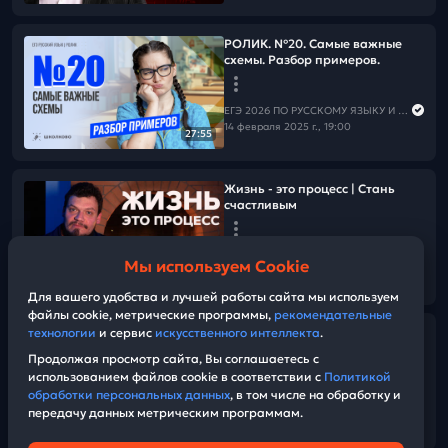
РОЛИК. №20. Самые важные
схемы. Разбор примеров.
ЕГЭ 2026 ПО РУССКОМУ ЯЗЫКУ И МАТЕМАТИКЕ
14 февраля 2025 г., 19:00
27:55
Жизнь - это процесс | Стань
счастливым
ЕГЭ 2026 ПО РУССКОМУ ЯЗЫКУ И МАТЕМАТИКЕ
Мы используем Cookie
13 февраля 2025 г., 19:45
06:03
Для вашего удобства и лучшей работы сайта мы используем
файлы cookie, метрические программы,
рекомендательные
технологии
и сервис
искусственного интеллекта
.
РОЛИК по №7. Самые важные
правила и слова. Это точно
Продолжая просмотр сайта, Вы соглашаетесь с
будет на ЕГЭ.
использованием файлов cookie в соответствии с
Политикой
обработки персональных данных
, в том числе на обработку и
передачу данных метрическим программам.
ЕГЭ 2026 ПО РУССКОМУ ЯЗЫКУ И МАТЕМАТИКЕ
19:26
13 февраля 2025 г., 18:30