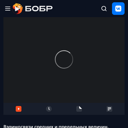
Главная
ЩЕЛЧОК
2026
Полезные
материалы
Проверка
сочинений
Тех
поддержка
Результаты
и
отзыв
Взаимосвязи средних и предельных величин.