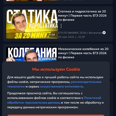
Статика и гидростатика за 20
минут | Первая часть ЕГЭ 2026
по физике
ЕГЭ ПО ФИЗИКЕ 2026 с Виталичем
21:58
03 мая 2024 г., 12:29
Механические колебания за 20
минут | Первая часть ЕГЭ 2026
по физике
Мы используем Cookie
ЕГЭ ПО ФИЗИКЕ 2026 с Виталичем
23:15
02 мая 2024 г., 15:46
Для вашего удобства и лучшей работы сайта мы используем
файлы cookie, метрические программы,
рекомендательные
технологии
и сервис
искусственного интеллекта
.
Решаем задания №22 прошлых
лет
Продолжая просмотр сайта, Вы соглашаетесь с
использованием файлов cookie в соответствии с
Политикой
обработки персональных данных
, в том числе на обработку и
ЕГЭ ПО ФИЗИКЕ 2026 с Виталичем
передачу данных метрическим программам.
29 апреля 2024 г., 14:00
03:04:04