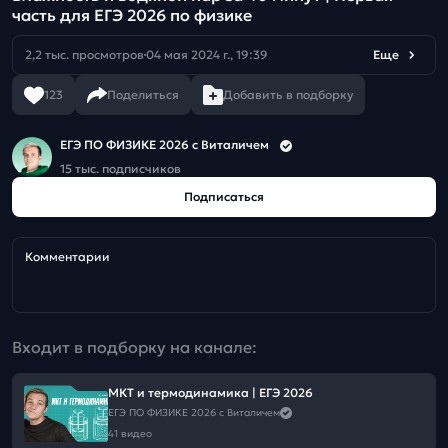
часть для ЕГЭ 2026 по физике
2,2 тыс. просмотров
04 мая 2024 г., 19:39
Еще
123
Поделиться
Добавить в подборку
ЕГЭ ПО ФИЗИКЕ 2026 с Виталичем
15 тыс. подписчиков
Подписаться
Комментарии
Входит в подборку на канале:
МКТ и термодинамика | ЕГЭ 2026
ЕГЭ ПО ФИЗИКЕ 2026 с Виталичем
41 видео