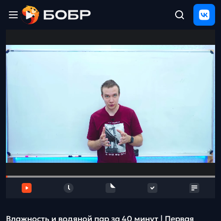
Главная
ЩЕЛЧОК
2026
Полезные
материалы
Проверка
сочинений
Тех
поддержка
Результаты
и
отзыв
Влажность и водяной пар за 40 минут | Первая