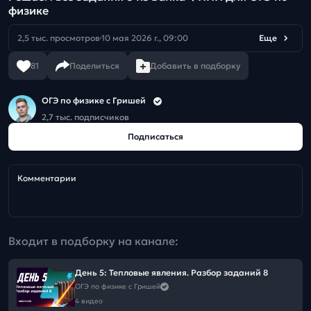
физике
2,5 тыс. просмотров
10 мая 2026 г., 09:00
Еще
81
Поделиться
Добавить в подборку
ОГЭ по физике с Гришей
2,7 тыс. подписчиков
Подписаться
Комментарии
Входит в подборку на канале:
День 5: Тепловые явления. Разбор заданий 8
ОГЭ по физике с Гришей
4 видео