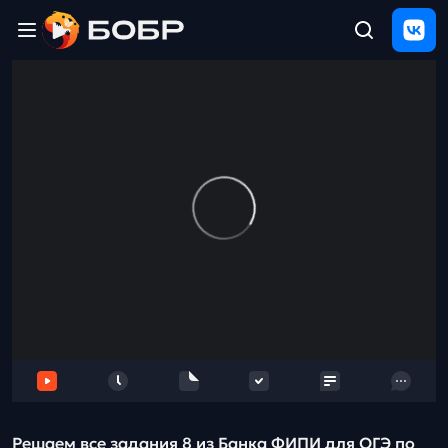
Главная
ЩЕЛЧОК
2026
Полезные
материалы
Проверка
сочинений
Тех
поддержка
Результаты
и
отзыв
Решаем все задания 8 из Банка ФИПИ для ОГЭ по