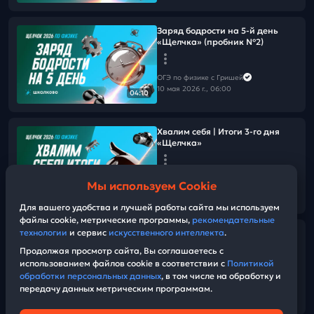
Заряд бодрости на 5-й день
«Щелчка» (пробник №2)
ОГЭ по физике с Гришей
10 мая 2026 г., 06:00
04:10
Хвалим себя | Итоги 3-го дня
«Щелчка»
ОГЭ по физике с Гришей
Мы используем Cookie
08 мая 2026 г., 18:15
05:56
Для вашего удобства и лучшей работы сайта мы используем
файлы cookie, метрические программы,
рекомендательные
технологии
и сервис
искусственного интеллекта
.
Решаем все задания 6-7 из
Банка ФИПИ для ОГЭ по физике
Продолжая просмотр сайта, Вы соглашаетесь с
использованием файлов cookie в соответствии с
Политикой
обработки персональных данных
, в том числе на обработку и
ОГЭ по физике с Гришей
передачу данных метрическим программам.
08 мая 2026 г., 14:45
01:26:37