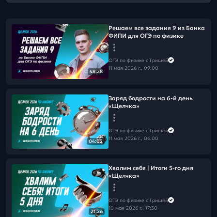
Решаем все задания 9 из Банка
ФИПИ для ОГЭ по физике
ОГЭ по физике с Гришей
11 мая 2026 г., 09:00
48:28
Заряд бодрости на 6-й день
«Щелчка»
ОГЭ по физике с Гришей
11 мая 2026 г., 06:00
04:02
Хвалим себя | Итоги 5-го дня
«Щелчка»
ОГЭ по физике с Гришей
10 мая 2026 г., 17:30
21:26