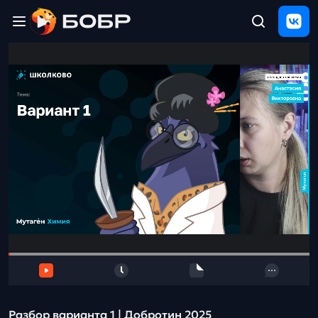
Главная
ЩЕЛЧОК
2026
Полезные
материалы
Проверка
сочинений
Тех
поддержка
Результаты
и
отзыв
Разбор варианта 1 | Добротин 2025