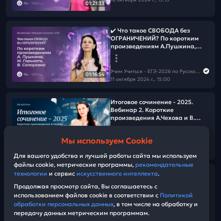
01:21:33
✔️ Что такое СВОБОДА без
ОГРАНИЧЕНИЙ? По коротким
произведениям А.Пушкина,
М.Горького, В.Солоухина.
Учим Учиться - ЕГЭ-2026 по Русскому языку | ЕГЭ 2026
01:16:54
11 октября 2024 г., 15:00
Итоговое сочинение - 2025.
Вебинар 2. Короткие
произведения А.Чехова и В.
Солоухина для Раздела 1.
Образец сочинения 2.
Мы используем Cookie
Учим Учиться - ЕГЭ-2026 по Русскому языку | ЕГЭ 2026
01:33:43
04 октября 2024 г., 15:00
Для вашего удобства и лучшей работы сайта мы используем
файлы cookie, метрические программы,
рекомендательные
СТАРТ годового курса | Как
технологии
и сервис
искусственного интеллекта
.
сдать ЕГЭ на 95+? Чёткий план.
Продолжая просмотр сайта, Вы соглашаетесь с
| Учим Учиться: Русский язык
использованием файлов cookie в соответствии с
Политикой
обработки персональных данных
, в том числе на обработку и
передачу данных метрическим программам.
Учим Учиться - ЕГЭ-2026 по Русскому языку | ЕГЭ 2026
01:27:18