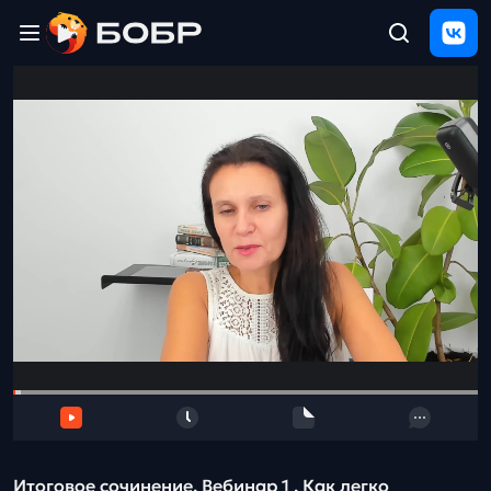
Главная
ЩЕЛЧОК
2026
Полезные
материалы
Проверка
сочинений
Тех
поддержка
Результаты
и
отзыв
Итоговое сочинение. Вебинар 1 . Как легко