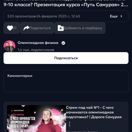
9-10 классе? Презентация курса «Путь Самурая» 25-
26
520 просмотров
24 февраля 2025 г., 12:45
Еще
21
Поделиться
Добавить в подборку
Олимпиадная физика
1,4 тыс. подписчиков
Подписаться
Комментарии
Стрим под чай №1 - С чего
начинается олимпиадная
подготовка? | Дорога Самурая
Олимпиадная физика