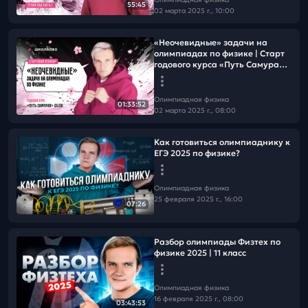
55:45
02 марта 2025 г., 10:00
«Неочевидные» задачи на
олимпиадах по физике | Старт
годового курса «Путь Самурая»
25/26
Олимпиадная физика
01:33:52
02 марта 2025 г., 08:00
Как готовиться олимпиаднику к
ЕГЭ 2025 по физике?
Олимпиадная физика
25 февраля 2025 г., 16:00
07:26
Разбор олимпиады Физтех по
физике 2025 | 11 класс
Олимпиадная физика
16 февраля 2025 г., 08:00
03:43:53