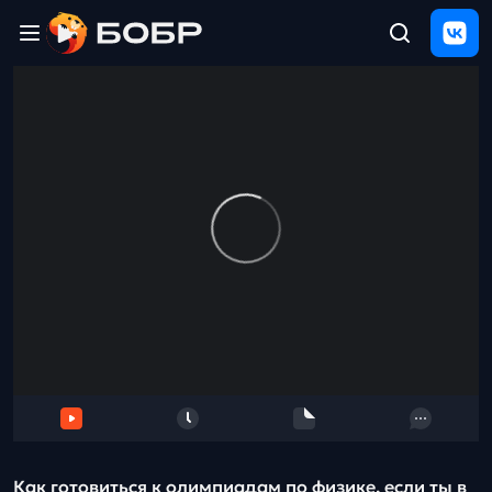
Главная
ЩЕЛЧОК
2026
Полезные
материалы
Проверка
сочинений
Тех
поддержка
Результаты
и
отзыв
Как готовиться к олимпиадам по физике, если ты в