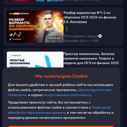
Разбор вариантов №1-2 из
сборника ОГЭ-2025 по физике
Е.Е. Камзеева
ОГЭ по физике с Гришей
01:43:26
26 октября 2024 г., 17:00
Простые механизмы. Золотое
правило механики. Теория и
задачи для ОГЭ по физике 2025
Мы используем Cookie
ОГЭ по физике с Гришей
54:19
25 октября 2024 г., 12:30
Для вашего удобства и лучшей работы сайта мы используем
файлы cookie, метрические программы,
рекомендательные
технологии
и сервис
искусственного интеллекта
.
Статика. Момент силы
Продолжая просмотр сайта, Вы соглашаетесь с
использованием файлов cookie в соответствии с
Политикой
ОГЭ по физике с Гришей
обработки персональных данных
, в том числе на обработку и
22 октября 2024 г., 13:00
передачу данных метрическим программам.
01:30:59