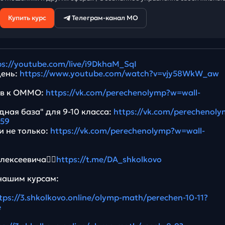
Купить курс
Телеграм-канал МО
ps://youtube.com/live/i9DkhaM_SqI
день:
https://www.youtube.com/watch?v=vjy58WkW_aw
ив к ОММО:
https://vk.com/perechenolymp?w=wall-
ная база" для 9-10 класса:
https://vk.com/perechenol
759
и не только:
https://vk.com/perechenolymp?w=wall-
ексеевича👉🏻
https://t.me/DA_shkolkovo
нашим курсам:
tps://3.shkolkovo.online/olymp-math/perechen-10-11?
e