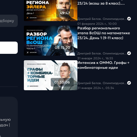
23/24 (всош за 8 класс).
День 1
49:47
Дмитрий Белов. Олимпиадная математика в Школково
одборку
01 февраля 2024 г., 10:00
Разбор регионального
этапа ВсОШ по математике
23/24. День 1 (9-11 класс)
03:13:20
Дмитрий Белов. Олимпиадная математика в Школково
31 января 2024 г., 16:55
Интенсив к ОММО. Графы +
комбинаторные идеи
01:33:06
Дмитрий Белов. Олимпиадная математика в Школково
31 января 2024 г., 05:34
льную
дач |
.