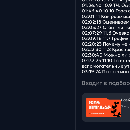
01:26:40 10.9 ТЧ. О
01:46:40 10.10 Граф
02:01:11 Как размыш
02:02:18 Оцениваем 
02:05:27 Стоит ли н
02:07:29 11.6 Очевка
02:09:16 11.7 Графи
02:20:23 Почему не
02:22:30 11.8 Краси
02:30:40 Можно ли 
02:32:25 11.10 Гроб
вспомогательные у
03:19:24 Про регион
Входит в подбор
Разб
9 ви