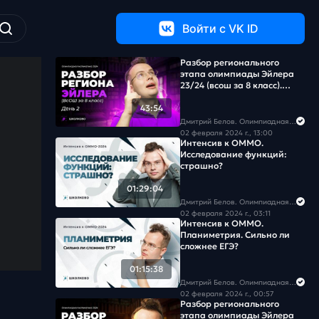
Войти c VK ID
Разбор регионального
этапа олимпиады Эйлера
23/24 (всош за 8 класс).
День 2
43:54
Дмитрий Белов. Олимпиадная математика в Школково
02 февраля 2024 г., 13:00
Интенсив к ОММО.
Исследование функций:
страшно?
01:29:04
Дмитрий Белов. Олимпиадная математика в Школково
02 февраля 2024 г., 03:11
Интенсив к ОММО.
Планиметрия. Сильно ли
сложнее ЕГЭ?
01:15:38
Дмитрий Белов. Олимпиадная математика в Школково
02 февраля 2024 г., 00:57
Разбор регионального
этапа олимпиады Эйлера