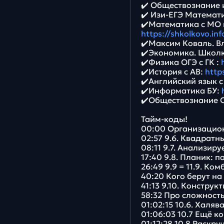
✔️ Обществознание и
✔️ Изи-ЕГЭ Математ
✔️Математика с МО 
https://shkolkovo.inf
✔️Максим Коваль. В
✔️Экономика. Школ
✔️Физика ОГЭ с ГК :
✔️История с АВ:
http
✔️Английский язык с
✔️Информатика БУ:
✔️Обществознание 
Тайм-коды!
00:00 Организацио
02:57 9.6. Квадратн
08:11 9.7. Анализир
17:40 9.8. Планик: 
26:49 9.9 = 11.9. К
40:20 Кого берут на
41:13 9.10. Констру
58:32 Про сложность
01:02:15 10.6. Халяв
01:06:03 10.7 Ещё к
01:12:28 10.8 Раскр