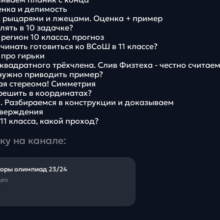
ценка и делимость
 с рыцарями и лжецами. Оценка + пример
лять в 10 задачке?
регион 10 класса, прогноз
ачинать готовиться ко ВСоШ в 11 классе?
 про гирьки
к квадратного трёхчлена. Слив Физтеха - честно считае
 нужно приводить пример?
вая стереома! Симметрия
решить в координатах?
 тч. Разбираемся в конструкции и доказываем
тверждения
 11 класса, какой проход?
ку на канале:
оры олимпиад 23/24
део