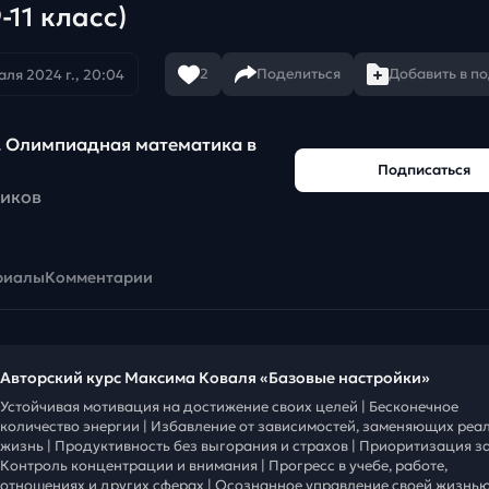
-11 класс)
2
Поделиться
Добавить в п
аля 2024 г., 20:04
. Олимпиадная математика в
Подписаться
чиков
риалы
Комментарии
Авторский курс Максима Коваля «Базовые настройки»
Устойчивая мотивация на достижение своих целей | Бесконечное
количество энергии | Избавление от зависимостей, заменяющих реа
жизнь | Продуктивность без выгорания и страхов | Приоритизация за
Контроль концентрации и внимания | Прогресс в учебе, работе,
отношениях и других сферах | Осознанное управление своей жизнью