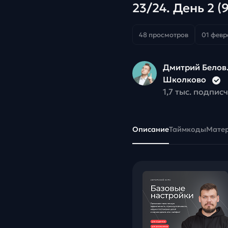
23/24. День 2 (9
48 просмотров
01 февр
Дмитрий Белов
Школково
1,7 тыс. подпис
Описание
Таймкоды
Мате