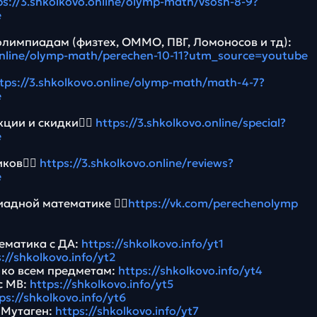
ps://3.shkolkovo.online/olymp-math/vsosh-8-9?
e
олимпиадам (физтех, ОММО, ПВГ, Ломоносов и тд):
.online/olymp-math/perechen-10-11?utm_source=youtube
tps://3.shkolkovo.online/olymp-math/math-4-7?
e
ции и скидки👉🏻
https://3.shkolkovo.online/special?
e
ков👉🏻
https://3.shkolkovo.online/reviews?
e
адной математике 👉🏻
https://vk.com/perechenolymp
ематика с ДА:
https://shkolkovo.info/yt1
://shkolkovo.info/yt2
Э ко всем предметам:
https://shkolkovo.info/yt4
с МВ:
https://shkolkovo.info/yt5
ps://shkolkovo.info/yt6
 Мутаген:
https://shkolkovo.info/yt7