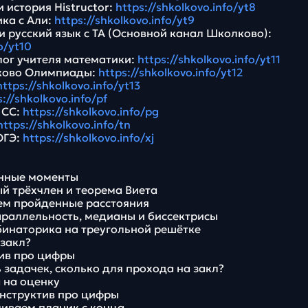
 история Histructor:
https://shkolkovo.info/yt8
ика с Али:
https://shkolkovo.info/yt9
и русский язык с ТА (Основной канал Школково):
o/yt10
лог учителя математики:
https://shkolkovo.info/yt11
ково Олимпиады:
https://shkolkovo.info/yt12
https://shkolkovo.info/yt13
s://shkolkovo.info/pf
 СС:
https://shkolkovo.info/pg
https://shkolkovo.info/tn
ОГЭ:
https://shkolkovo.info/xj
нные моменты
ый трёхчлен и теорема Виета
уем пройденные расстояния
параллельность, медианы и биссектрисы
омбинаторика на треугольной решётке
 закл?
ктив про цифры
 задачек, сколько для прохода на закл?
а на оценку
онструктив про цифры
учиваем планик с конца