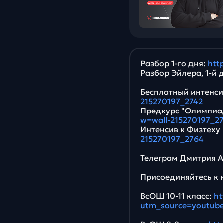
Разбор 1-го дня:
htt
Разбор Эйлера, 1-й 
Бесплатный интенс
215270197_2742
Предкурс "Олимпиад
w=wall-215270197_2
Интенсив к Физтеху 
215270197_2764
Телеграм Дмитрия Ал
Присоединяйтесь к 
ВсОШ 10-11 класс:
ht
utm_source=youtub