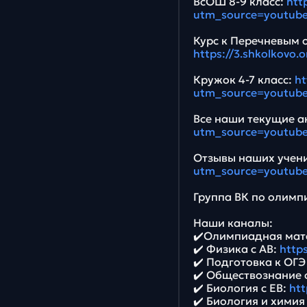
ВсОШ 8-9 класс:
htt
utm_source=youtub
Курс к Перечневым 
https://3.shkolkovo
Кружок 4-7 класс:
ht
utm_source=youtub
Все наши текущие ак
utm_source=youtub
Отзывы наших учени
utm_source=youtub
Группа ВК по олимпи
Наши каналы:
✔️Олимпиадная мат
✔️ Физика с АВ:
https
✔️ Подготовка к ОГ
✔️ Обществознание 
✔️ Биология с ЕВ:
htt
✔️ Биология и химия