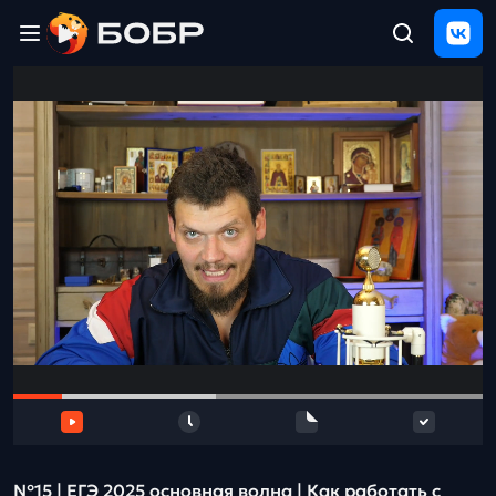
Главная
ЩЕЛЧОК
2026
Полезные
материалы
Проверка
сочинений
Тех
поддержка
Результаты
и
отзыв
№15 | ЕГЭ 2025 основная волна | Как работать с