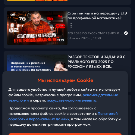
Стоит ли идти на пересдачу ЕГЭ
по профильной математике?
ЕГЭ 2026 ПО РУССКОМУ ЯЗЫКУ И МАТЕМАТИКЕ
04 июня 2025 г., 12:30
21:19
РАЗБОР ТЕКСТОВ И ЗАДАНИЙ С
РЕАЛЬНОГО ЕГЭ 2025 ПО
РУССКОМУ ЯЗЫКУ. ВСЕ
РЕГИОНЫ
Мы используем Cookie
ЕГЭ 2026 ПО РУССКОМУ ЯЗЫКУ И МАТЕМАТИКЕ
12:58:57
30 мая 2025 г., 03:00
Для вашего удобства и лучшей работы сайта мы используем
файлы cookie, метрические программы,
рекомендательные
технологии
и сервис
искусственного интеллекта
.
Хвалим себя | Итоги 33-его дня
«Щелчка»
Продолжая просмотр сайта, Вы соглашаетесь с
использованием файлов cookie в соответствии с
Политикой
обработки персональных данных
, в том числе на обработку и
ЕГЭ 2026 ПО РУССКОМУ ЯЗЫКУ И МАТЕМАТИКЕ
передачу данных метрическим программам.
28 мая 2025 г., 17:20
34:53