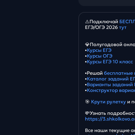
⚠️Подключай
БЕСПЛ
ЕГЭ/ОГЭ 2026
тут
💎Полугодовой онла
▪️
Курсы ЕГЭ
▪️
Курсы ОГЭ
▪️
Курсы ЕГЭ 10 класс
▪️Решай
бесплатные 
▪️
Каталог заданий ЕГ
▪️
Варианты заданий 
▪️
Конструктор вариа
🎯
Крути рулетку
и п
💸Узнать подробност
https://3.shkolkovo.
Все наши текущие ак