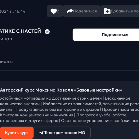
2
Поделиться
Добавить в п
024 г., 16:44
АТИКЕ С НАСТЕЙ
Подписаться
чиков
риалы
Авторский курс Максима Коваля «Базовые настройки»
Устойчивая мотивация на достижение своих целей | Бесконечное
количество энергии | Избавление от зависимостей, заменяющих реа
жизнь | Продуктивность без выгорания и страхов | Приоритизация за
Контроль концентрации и внимания | Прогресс в учебе, работе,
отношениях и других сферах | Осознанное управление своей жизнью
Купить курс
Телеграм-канал МО