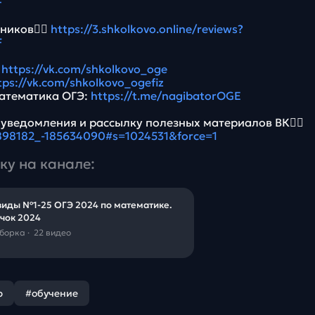
F
ников👉🏻
https://3.shkolkovo.online/reviews?
F
:
https://vk.com/shkolkovo_oge
tps://vk.com/shkolkovo_ogefiz
атематика ОГЭ:
https://t.me/nagibatorOGE
 уведомления и рассылку полезных материалов ВК👉🏻
5898182_-185634090#s=1024531&force=1
ку на канале:
виды №1-25 ОГЭ 2024 по математике.
чок 2024
дборка
·
22 видео
р
#обучение