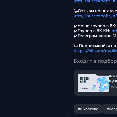
utm_source=bobr_A
🤩Отзывы наших уче
utm_source=bobr_A
✔️Наша группа в ВК
✔️Группа в ВК КН:
ht
✔️Телеграм-канал М
💥 Подписывайся на
https://vk.com/app
Входит в подбор
Все 
Щел
1 по
#школково
#боб