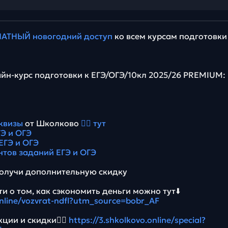
АТНЫЙ новогодний доступ
ко всем курсам подготовки
йн-курс подготовки к ЕГЭ/ОГЭ/10кл 2025/26 PREMIUM:
квизы
от Школково
👉🏻 тут
Э и ОГЭ
ЕГЭ и ОГЭ
нтов заданий ЕГЭ и ОГЭ
олучи дополнительную скидку
и о том, как сэкономить деньги можно тут⬇️
online/vozvrat-ndfl?utm_source=bobr_AF
ции и скидки👉🏻
https://3.shkolkovo.online/special?