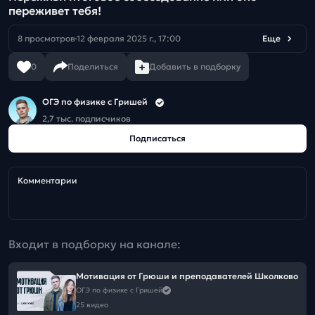
переживет тебя!
8 просмотров
12 февраля 2025 г., 17:00
Еще
0
Поделиться
Добавить в подборку
ОГЭ по физике с Гришей
2,7 тыс. подписчиков
Подписаться
Комментарии
Входит в подборку на канале:
Мотивация от Грюши и преподавателей Школково
ОГЭ по физике с Гришей
25 видео