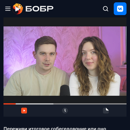
Главная
ЩЕЛЧОК
2026
Полезные
материалы
Проверка
сочинений
Тех
поддержка
Результаты
и
отзыв
Переживи итоговое собеседование или оно