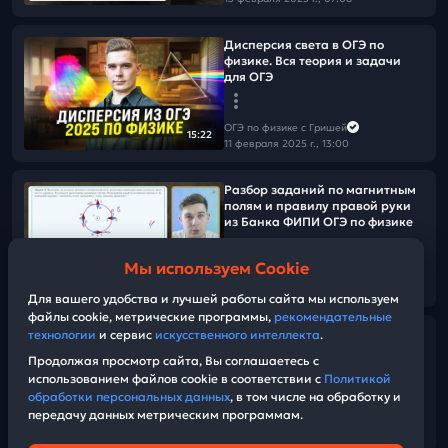
Дисперсия света в ОГЭ по
физике. Вся теория и задачи
для ОГЭ
ОГЭ по физике с Гришей
15:22
11 февраля 2025 г., 13:00
Разбор заданий по магнитным
полям и правилу правой руки
из Банка ФИПИ ОГЭ по физике
Мы используем Cookie
ОГЭ по физике с Гришей
04:38
11 февраля 2025 г., 12:00
Для вашего удобства и лучшей работы сайта мы используем
файлы cookie, метрические программы,
рекомендательные
технологии
и сервис
искусственного интеллекта
.
Разбор заданий по расчету
электрических цепей из Банка
Продолжая просмотр сайта, Вы соглашаетесь с
ФИПИ ОГЭ по физике
использованием файлов cookie в соответствии с
Политикой
обработки персональных данных
, в том числе на обработку и
передачу данных метрическим программам.
ОГЭ по физике с Гришей
04:45
10 февраля 2025 г., 13:00