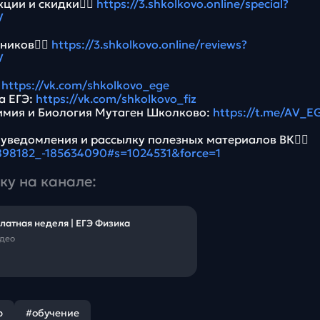
ции и скидки👉🏻
https://3.shkolkovo.online/special?
V
ников👉🏻
https://3.shkolkovo.online/reviews?
V
:
https://vk.com/shkolkovo_ege
а ЕГЭ:
https://vk.com/shkolkovo_fiz
имия и Биология Мутаген Школково:
https://t.me/AV_E
 уведомления и рассылку полезных материалов ВК👉🏻
5898182_-185634090#s=1024531&force=1
ку на канале:
латная неделя | ЕГЭ Физика
идео
р
#обучение