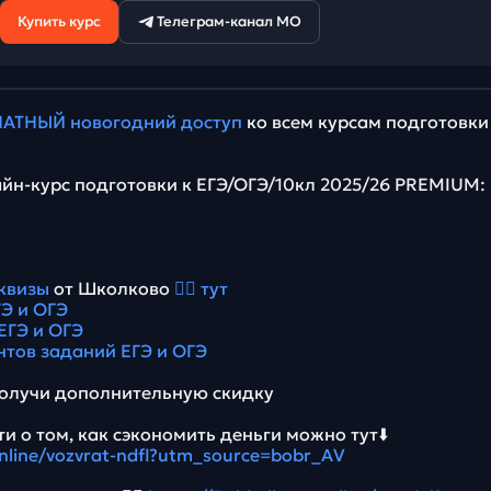
Купить курс
Телеграм-канал МО
АТНЫЙ новогодний доступ
ко всем курсам подготовки
йн-курс подготовки к ЕГЭ/ОГЭ/10кл 2025/26 PREMIUM:
квизы
от Школково
👉🏻 тут
Э и ОГЭ
ЕГЭ и ОГЭ
нтов заданий ЕГЭ и ОГЭ
олучи дополнительную скидку
и о том, как сэкономить деньги можно тут⬇️
online/vozvrat-ndfl?utm_source=bobr_AV