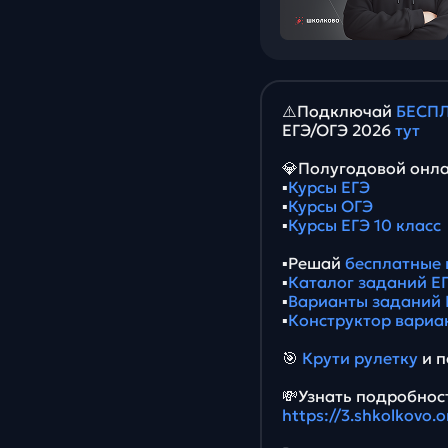
⚠️Подключай
БЕСПЛ
ЕГЭ/ОГЭ 2026
тут
💎Полугодовой онла
▪️
Курсы ЕГЭ
▪️
Курсы ОГЭ
▪️
Курсы ЕГЭ 10 класс
▪️Решай
бесплатные 
▪️
Каталог заданий ЕГ
▪️
Варианты заданий 
▪️
Конструктор вариа
🎯
Крути рулетку
и п
💸Узнать подробност
https://3.shkolkovo.