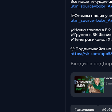
Все наши текущие ак
utm_source=bobr_A
🤩Отзывы наших уче
utm_source=bobr_A
✔️Наша группа в ВК
✔️Группа в ВК Физик
✔️Телеграм-канал Х
💥 Подписывайся на
https://vk.com/app
Входит в подбор
Бесп
16 в
#школково
#боб