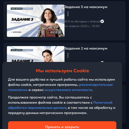
Задание 3 на максимум
ЕГЭ по Истории с Алёной
04 апреля 2025 г., 13:00
01:12:31
Задание 2 на максимум
ЕГЭ по Истории с Алёной
03 апреля 2025 г., 15:00
Мы используем Cookie
58:03
Для вашего удобства и лучшей работы сайта мы используем
файлы cookie, метрические программы,
рекомендательные
технологии
и сервис
искусственного интеллекта
.
Задание 1 на максимум
Продолжая просмотр сайта, Вы соглашаетесь с
использованием файлов cookie в соответствии с
Политикой
ЕГЭ по Истории с Алёной
обработки персональных данных
, в том числе на обработку и
03 апреля 2025 г., 13:00
передачу данных метрическим программам.
01:08:36
Принять и закрыть
Техническая поддержка