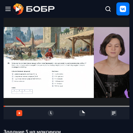
Главная
ЩЕЛЧОК
2026
Полезные
материалы
Проверка
сочинений
Тех
поддержка
Результаты
и
отзыв
Задание 5 на максимум