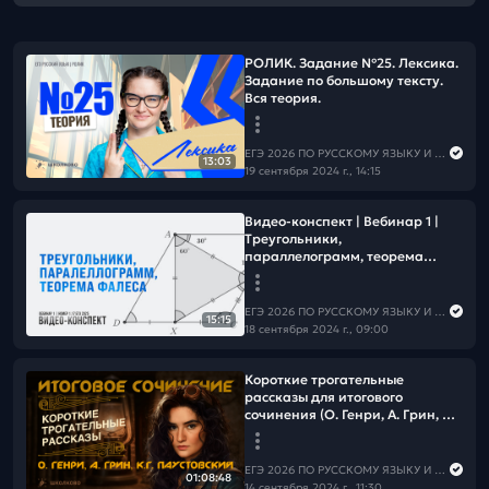
РОЛИК. Задание №25. Лексика.
Задание по большому тексту.
Вся теория.
ЕГЭ 2026 ПО РУССКОМУ ЯЗЫКУ И МАТЕМАТИКЕ
13:03
19 сентября 2024 г., 14:15
Видео-конспект | Вебинар 1 |
Треугольники,
параллелограмм, теорема
Фалеса
ЕГЭ 2026 ПО РУССКОМУ ЯЗЫКУ И МАТЕМАТИКЕ
15:15
18 сентября 2024 г., 09:00
Короткие трогательные
рассказы для итогового
сочинения (О. Генри, А. Грин, К.Г.
Паустовский).
ЕГЭ 2026 ПО РУССКОМУ ЯЗЫКУ И МАТЕМАТИКЕ
01:08:48
14 сентября 2024 г., 11:30