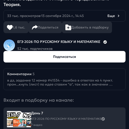
Теория.
33 тыс. просмотров
13 сентября 2024 г., 14:45
Еще
1,6 тыс.
Поделиться
Добавить в подборку
ЕГЭ 2026 ПО РУССКОМУ ЯЗЫКУ И МАТЕМАТИКЕ
52 тыс. подписчиков
Подписаться
Комментарии
5
в дз, задание 12 номер #41534 - ошибка в ответах на 4 пункт. 
пром...кнуть (лист) по идее ставим "а", так как в значении 
макать, но в ответах стоит "о". Хотя возможно я не совсем 
корректно понял
Входит в подборку на канале:
День 7
ЕГЭ 2026 ПО РУССКОМУ ЯЗЫКУ И МАТЕМАТИКЕ
7 видео