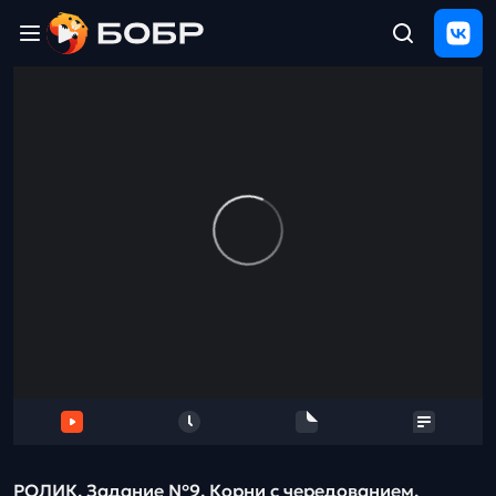
Главная
ЩЕЛЧОК
2026
Полезные
материалы
Проверка
сочинений
Тех
поддержка
Результаты
и
отзыв
РОЛИК. Задание №9. Корни с чередованием.