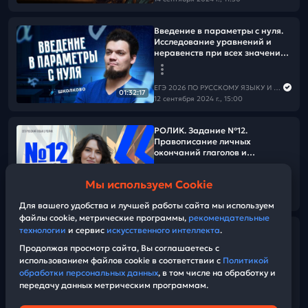
Введение в параметры с нуля.
Исследование уравнений и
неравенств при всех значениях
параметра
ЕГЭ 2026 ПО РУССКОМУ ЯЗЫКУ И МАТЕМАТИКЕ
01:32:17
12 сентября 2024 г., 15:00
РОЛИК. Задание №12.
Правописание личных
окончаний глаголов и
суффиксов причастий. Теория.
Мы используем Cookie
ЕГЭ 2026 ПО РУССКОМУ ЯЗЫКУ И МАТЕМАТИКЕ
13:19
12 сентября 2024 г., 14:15
Для вашего удобства и лучшей работы сайта мы используем
файлы cookie, метрические программы,
рекомендательные
технологии
и сервис
искусственного интеллекта
.
ФСУ. Преобразование
выражений. Квадраты.
Продолжая просмотр сайта, Вы соглашаетесь с
Многочлены
использованием файлов cookie в соответствии с
Политикой
обработки персональных данных
, в том числе на обработку и
передачу данных метрическим программам.
ЕГЭ 2026 ПО РУССКОМУ ЯЗЫКУ И МАТЕМАТИКЕ
02:00:54
12 сентября 2024 г., 13:00