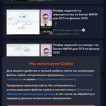
Разбор заданий по
электричеству из Банка ФИПИ
для ОГЭ по физике 2025
ОГЭ по физике с Гришей
03:30
12 марта 2025 г., 11:00
Разбор заданий по номеру 1 из
Банка ФИПИ для ОГЭ по физике
2025
Мы используем Cookie
ОГЭ по физике с Гришей
03:06
11 марта 2025 г., 12:00
Для вашего удобства и лучшей работы сайта мы используем
файлы cookie, метрические программы,
рекомендательные
Разбор новых заданий по
технологии
и сервис
искусственного интеллекта
.
номеру 5 из Банка ФИПИ для
Продолжая просмотр сайта, Вы соглашаетесь с
ОГЭ по физике 2025
использованием файлов cookie в соответствии с
Политикой
обработки персональных данных
, в том числе на обработку и
передачу данных метрическим программам.
ОГЭ по физике с Гришей
08:14
10 марта 2025 г., 13:00