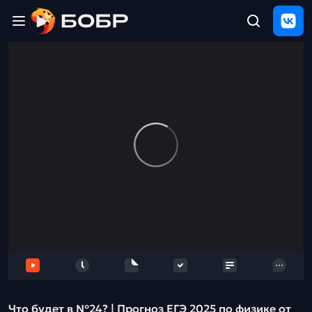
Главная
ЩЕЛЧОК
2026
Полезные
материалы
Проверка
сочинений
Тех
поддержка
Результаты
и
отзыв
Что будет в №24? | Прогноз ЕГЭ 2025 по физике от