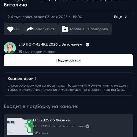
Виталича
2,6 тыс. просмотров
03 мая 2025 г., 15:00
Еще
221
Поделиться
Добавить в подборку
ЕГЭ ПО ФИЗИКЕ 2026 с Виталичем
15 тыс. подписчиков
Подписаться
Комментарии
1
спасибо огромное за ваш труд. На данный момент никто не дает 
такое количество полезного материала по физике, как вы (даже 
за деньги)
Входит в подборку на канале:
ЕГЭ 2025 по Физике
ЕГЭ ПО ФИЗИКЕ 2026 с Виталичем
149 видео