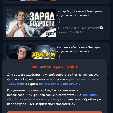
Заряд бодрости на 6-ый день
«Щелчка» по физике
ЕГЭ ПО ФИЗИКЕ 2026 с Виталичем
03 мая 2025 г., 07:40
35:18
Хвалим себя | Итоги 5-го дня
«Щелчка» по физике
ЕГЭ ПО ФИЗИКЕ 2026 с Виталичем
Мы используем Cookie
02 мая 2025 г., 18:00
27:33
Для вашего удобства и лучшей работы сайта мы используем
файлы cookie, метрические программы,
рекомендательные
технологии
и сервис
искусственного интеллекта
.
Найди баланс | 5-й день
«ЩЕЛЧКА»
Продолжая просмотр сайта, Вы соглашаетесь с
использованием файлов cookie в соответствии с
Политикой
обработки персональных данных
, в том числе на обработку и
ЕГЭ ПО ФИЗИКЕ 2026 с Виталичем
передачу данных метрическим программам.
02 мая 2025 г., 15:00
01:50