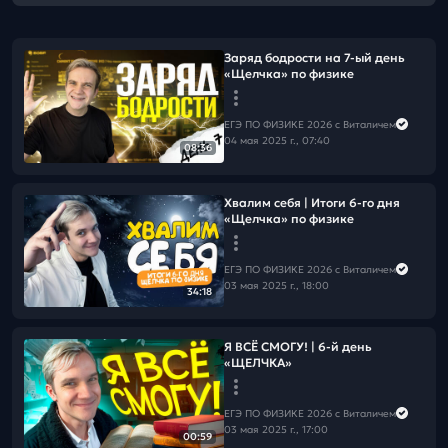
Заряд бодрости на 7-ый день
«Щелчка» по физике
ЕГЭ ПО ФИЗИКЕ 2026 с Виталичем
04 мая 2025 г., 07:40
08:36
Хвалим себя | Итоги 6-го дня
«Щелчка» по физике
ЕГЭ ПО ФИЗИКЕ 2026 с Виталичем
03 мая 2025 г., 18:00
34:18
Я ВСЁ СМОГУ! | 6-й день
«ЩЕЛЧКА»
ЕГЭ ПО ФИЗИКЕ 2026 с Виталичем
03 мая 2025 г., 17:00
00:59