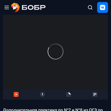
Главная
ЩЕЛЧОК
2026
Полезные
материалы
Проверка
сочинений
Тех
поддержка
Результаты
и
отзыв
Дополнительная практика по №7 и №8 из ОГЭ по