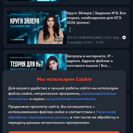
Круги Эйлера | Задание №8. Вся
теория, необходимая для ОГЭ
2026 (ролик)
ОГЭ ПО ИНФОРМАТИКЕ 2026 | Информатика с Мане
04:17
14 декабря 2025 г., 14:00
Запросы в интернете. IP -
адреса. Адреса файлов и
почтового ящика | Вся
необходимая теория для №7 из
ОГЭ по информатике
Мы используем Cookie
ОГЭ ПО ИНФОРМАТИКЕ 2026 | Информатика с Мане
44:42
09 декабря 2025 г., 13:00
Для вашего удобства и лучшей работы сайта мы используем
файлы cookie, метрические программы,
рекомендательные
технологии
и сервис
искусственного интеллекта
.
Решаем задание №5 из ОГЭ по
информатике
Продолжая просмотр сайта, Вы соглашаетесь с
использованием файлов cookie в соответствии с
Политикой
обработки персональных данных
, в том числе на обработку и
ОГЭ ПО ИНФОРМАТИКЕ 2026 | Информатика с Мане
передачу данных метрическим программам.
02 декабря 2025 г., 13:00
33:41