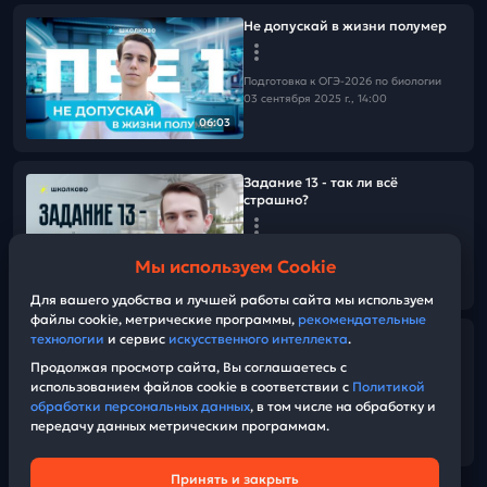
Не допускай в жизни полумер
Подготовка к ОГЭ-2026 по биологии
03 сентября 2025 г., 14:00
06:03
Задание 13 - так ли всё
страшно?
Подготовка к ОГЭ-2026 по биологии
Мы используем Cookie
11 августа 2025 г., 13:00
01:06:48
Для вашего удобства и лучшей работы сайта мы используем
файлы cookie, метрические программы,
рекомендательные
технологии
и сервис
искусственного интеллекта
.
Онтогенез животных и
растений.
Продолжая просмотр сайта, Вы соглашаетесь с
использованием файлов cookie в соответствии с
Политикой
обработки персональных данных
, в том числе на обработку и
Подготовка к ОГЭ-2026 по биологии
передачу данных метрическим программам.
28 июля 2025 г., 13:00
01:09:04
Принять и закрыть
Техническая поддержка