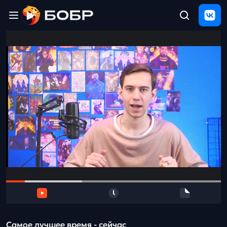
Главная
ЩЕЛЧОК
2026
Полезные
материалы
Проверка
сочинений
Тех
поддержка
Результаты
и
отзыв
Самое лучшее время - сейчас